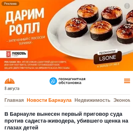
Реклама
To
F7
8 августа
Главная
Новости Барнаула
Недвижимость
Эконом
В Барнауле вынесен первый приговор суда
против садиста-живодера, убившего щенка на
глазах детей