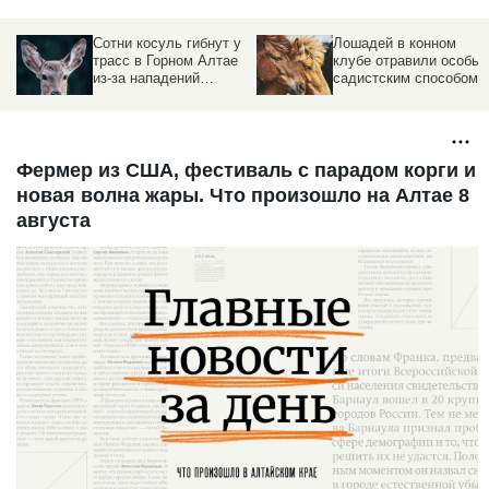
Сотни косуль гибнут у
Лошадей в конном
трасс в Горном Алтае
клубе отравили особы
из-за нападений
садистским способом
браконьеров
Фермер из США, фестиваль с парадом корги и
новая волна жары. Что произошло на Алтае 8
августа