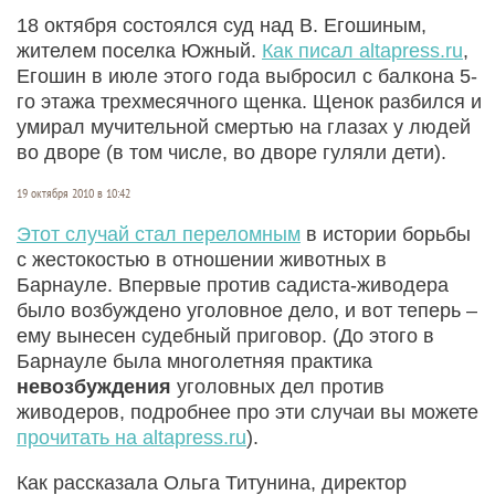
18 октября состоялся суд над В. Егошиным,
жителем поселка Южный.
Как писал altapress.ru
,
Егошин в июле этого года выбросил с балкона 5-
го этажа трехмесячного щенка. Щенок разбился и
умирал мучительной смертью на глазах у людей
во дворе (в том числе, во дворе гуляли дети).
19 октября 2010 в 10:42
Этот случай стал переломным
в истории борьбы
с жестокостью в отношении животных в
Барнауле. Впервые против садиста-живодера
было возбуждено уголовное дело, и вот теперь –
ему вынесен судебный приговор. (До этого в
Барнауле была многолетняя практика
невозбуждения
уголовных дел против
живодеров, подробнее про эти случаи вы можете
прочитать на altapress.ru
).
Как рассказала Ольга Титунина, директор