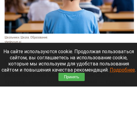
Школьники. Школа. Образование.
shedevrum.ai
8 августа 2026 в 17:05
На сайте используются cookie. Продолжая пользоваться
сайтом, вы соглашаетесь на использование cookie,
С 1 сентября российские школьники начнут
которые мы используем для удобства пользования
заниматься по обновленной программе. Как
сайтом и повышения качества рекомендаций.
Подробнее
.
рассказал глава Минпросвещения Сергей
Принять
Кравцов, смысл всех нововведений — сделать
образовательное пространство страны по-
настоящему единым.
Читать полностью
Парад корги, шпицы в коляске и бесстрашный
кролик: как проходит фестиваль «Лапки-