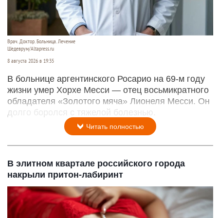
Врач. Доктор. Больница. Лечение
Шедеврум/Altapress.ru
8 августа 2026 в 19:35
В больнице аргентинского Росарио на 69-м году
жизни умер Хорхе Месси — отец восьмикратного
обладателя «Золотого мяча» Лионеля Месси. Он
долго боролся с тяжелой болезнью.
Читать полностью
В элитном квартале российского города
накрыли притон-лабиринт