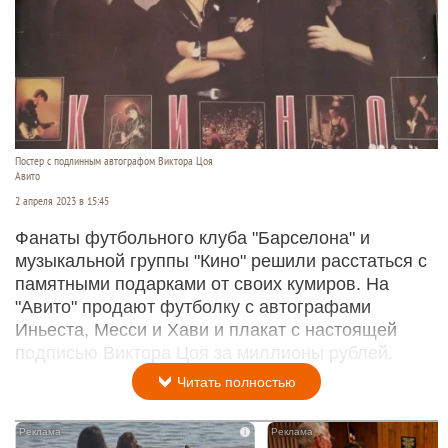
Постер с подлинным автографом Виктора Цоя
Авито
2 апреля 2023 в 15:45
Фанаты футбольного клуба "Барселона" и
музыкальной группы "Кино" решили расстаться с
памятными подарками от своих кумиров. На
"Авито" продают футболку с автографами
Иньеста, Месси и Хави и плакат с настоящей
подписью Виктора Цоя за миллионы рублей.
Читать полностью
i