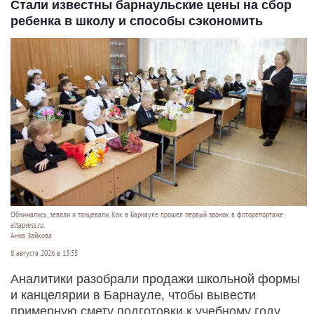
Стали известны барнаульские цены на сбор
ребенка в школу и способы сэкономить
Обнимались, зевали и танцевали. Как в Барнауле прошел первый звонок в фоторепортаже
altapress.ru.
Анна Зайкова
8 августа 2026 в 13:35
Аналитики разобрали продажи школьной формы
и канцелярии в Барнауле, чтобы вывести
примерную смету подготовки к учебному году.