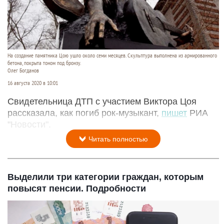
На создание памятника Цою ушло около семи месяцев. Скульптура выполнена из армированного
бетона, покрыта тоном под бронзу.
Олег Богданов
16 августа 2020 в 10:01
Свидетельница ДТП с участием Виктора Цоя
рассказала, как погиб рок-музыкант,
пишет
РИА
"Новости".
Читать полностью
Выделили три категории граждан, которым
повысят пенсии. Подробности