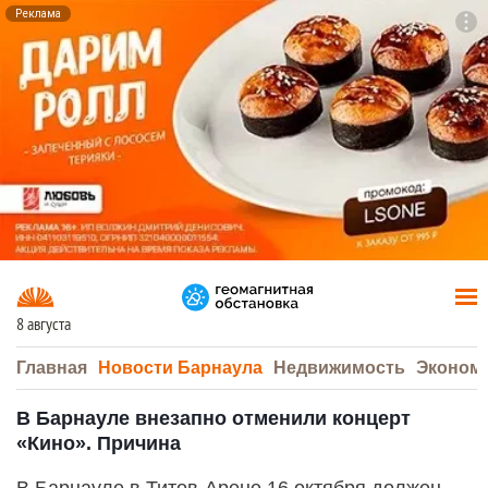
Реклама
To
F7
8 августа
Главная
Новости Барнаула
Недвижимость
Эконом
В Барнауле внезапно отменили концерт
«Кино». Причина
В Барнауле в Титов-Арене 16 октября должен