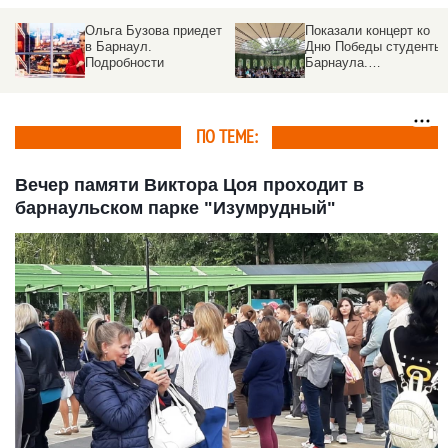
Группа «Комната
Аншлаг в Барнауле:
культуры» дала
группа «Комната
концерт в Барнауле.
культуры» распродала
Видео
все билеты на концерт
ПО ТЕМЕ:
Вечер памяти Виктора Цоя проходит в
барнаульском парке "Изумрудный"