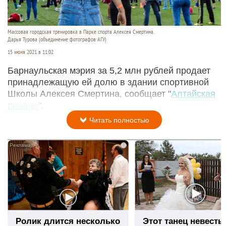
Массовая городская тренировка в Парке спорта Алексея Смертина.
Дарья Турова (объединение фотографов АГУ)
15 июня 2021 в 11:02
Барнаульская мэрия за 5,2 млн рублей продает
принадлежащую ей долю в здании спортивной
Школы Алексея Смертина, сообщает "
Алтайская
правда
".
Читать полностью
i
Ролик длится несколько
Этот танец невесты