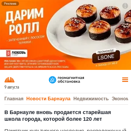
Реклама
To
F7
9 августа
Главная
Новости Барнаула
Недвижимость
Эконом
В Барнауле вновь продается старейшая
школа города, которой более 120 лет
Памятник культурного наследия, расположенный