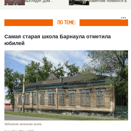
выглядит Дом
памятник появился в
Полякова, который не
центре города
ремонтируют —
фоторепортаж
ПО ТЕМЕ:
Самая старая школа Барнаула отметила
юбилей
Зайчанская начальная школа.