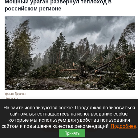
Мощный ураган развернул теплоход в
российском регионе
Ураган. Деревья
Нейросети
9 августа 2026 в 18:35
На сайте используются cookie. Продолжая пользоваться
сайтом, вы соглашаетесь на использование cookie,
Мощный ураган бушует в Самарской области.
которые мы используем для удобства пользования
сайтом и повышения качества рекомендаций.
Подробнее
.
Читать полностью
Принять