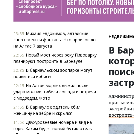
Михаил Евдокимов, алтайские
23:35
НЕДВИЖИМ
спортсмены и фонтаны. Что произошло
на Алтае 7 августа
В Ба
Новый мост через реку Пивоварку
22:55
кото
планируют построить в Барнауле
поис
В барнаульском зоопарке могут
22:35
появиться ирбисы
заст
На Алтае морпех выжил после
22:15
удара молнии, гибели лошади и встречи
Администра
с медведем. Фото
пригласил
В Барнауле водитель сбил
21:55
застройки 
женщину на зебре и скрылся
построить
Двухуровневые номера и вид на
11:56
горы. Каким будет новый бутик-отель