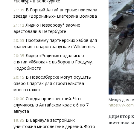
«Белкур» в Белокурихе
В Горный Алтай впервые приехала
21:35
звезда «Ворониных» Екатерина Волкова
Лидию Невзорову* заочно
21:12
арестовали в Петербурге
Программу партнерских хабов для
20:55
хранения товаров запускает Wildberries
Ище
Лидер «Родины» подал иск о
20:35
«Жи
снятии «Яблока» с выборов в Госдуму.
Гати
Подробности
оста
што
В Новосибирске могут осушить
20:15
озеро Спартак для строительства
СТР
многоэтажек
Сводка происшествий. Что
20:00
Между домами
случилось в Алтайском крае с 6 по 7
https://vk.co
августа
Директор 
В Барнауле застройщик
19:35
жителям к
уничтожил многолетние деревья. Фото