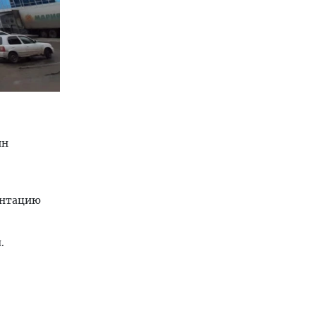
ин
ентацию
.