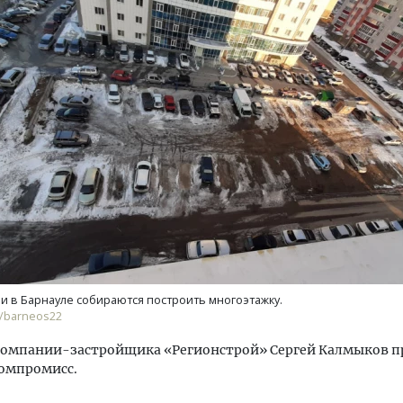
м новые берега. Гендиректор
Смелость архитектурных 
лищной инициативы» Юрий
Генеральный директор к
лов — о том, как девелоперу
ЗИАС — об эстетике горо
ваться на плаву, когда рынок
трендах в фасадах и разв
рмит
СТРОИТЕЛЬСТВО
ОИТЕЛЬСТВО
 в Барнауле собираются построить многоэтажку.
m/barneos22
компании-застройщика «Регионстрой» Сергей Калмыков 
омпромисс.