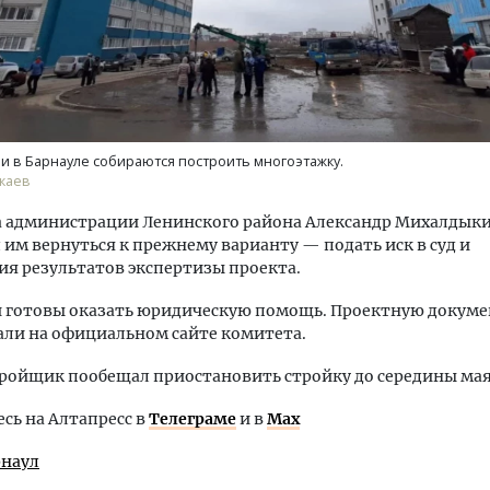
 в Барнауле собираются построить многоэтажку.
каев
ва администрации Ленинского района Александр Михалдык
им вернуться к прежнему варианту — подать иск в суд и
я результатов экспертизы проекта.
 готовы оказать юридическую помощь. Проектную докум
ли на официальном сайте комитета.
ройщик пообещал приостановить стройку до середины мая
ь на Алтапресс в
Телеграме
и в
Max
рнаул