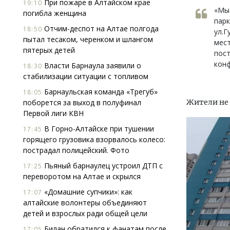
При пожаре в Алтайском крае
19:10
«Мы
погибла женщина
парк
Отчим-деспот на Алтае полгода
18:50
ул.Г
пытал тесаком, черенком и шлангом
мест
пятерых детей
пост
кон
Власти Барнаула заявили о
18:30
стабилизации ситуации с топливом
Барнаульская команда «Трегуб»
18:05
поборется за выход в полуфинал
Жители не 
Первой лиги КВН
В Горно-Алтайске при тушении
17:45
горящего грузовика взорвалось колесо:
пострадал полицейский. Фото
Пьяный барнаулец устроил ДТП с
17:25
переворотом на Алтае и скрылся
«Домашние супчики»: как
17:07
алтайские волонтеры объединяют
детей и взрослых ради общей цели
Билан обратился к фанатам после
17:05