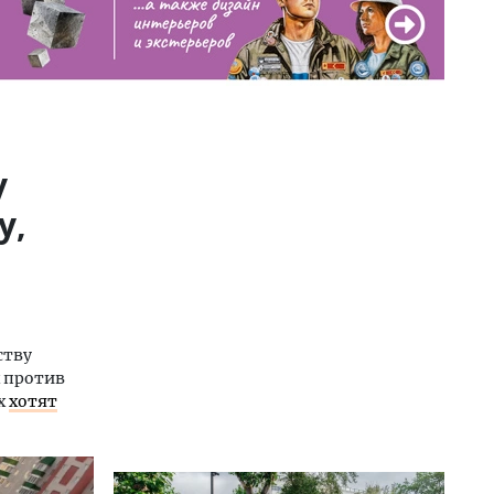
у
у,
ству
 против
ах
хотят