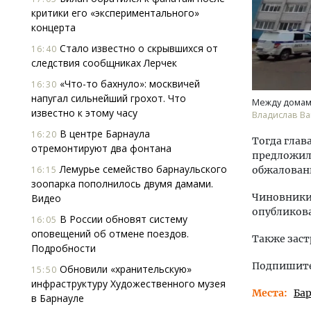
критики его «экспериментального»
концерта
Стало известно о скрывшихся от
16:40
следствия сообщниках Лерчек
«Что-то бахнуло»: москвичей
16:30
напугал сильнейший грохот. Что
Между домами
известно к этому часу
Владислав Ва
В центре Барнаула
16:20
Тогда гла
отремонтируют два фонтана
предложил 
Лемурье семейство барнаульского
обжаловани
16:15
зоопарка пополнилось двумя дамами.
Чиновники
Видео
опубликова
В России обновят систему
16:05
оповещений об отмене поездов.
Также заст
Подробности
Подпишитес
Обновили «хранительскую»
15:50
инфраструктуру Художественного музея
Места
Ба
в Барнауле