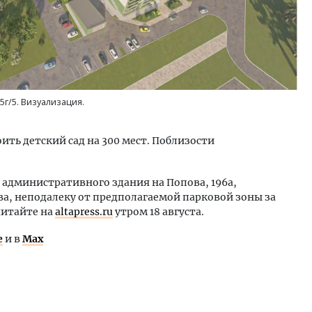
5г/5. Визуализация.
ть детский сад на 300 мест. Поблизости
 административного здания на Попова, 196а,
а, неподалеку от предполагаемой парковой зоны за
читайте на
altapress.ru
утром 18 августа.
е
и в
Max