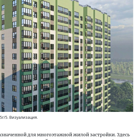
Ищем новые берега. Ген
«Жилищной инициативы»
Гатилов — о том, как де
оставаться на плаву, ког
штормит
СТРОИТЕЛЬСТВО
5г/5. Визуализация.
назначенной для многоэтажной жилой застройки. Здесь