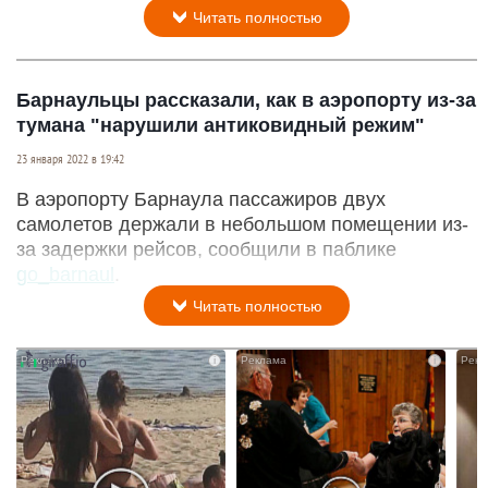
Читать полностью
Барнаульцы рассказали, как в аэропорту из-за
тумана "нарушили антиковидный режим"
23 января 2022 в 19:42
В аэропорту Барнаула пассажиров двух
самолетов держали в небольшом помещении из-
за задержки рейсов, сообщили в паблике
go_barnaul
.
Читать полностью
i
i