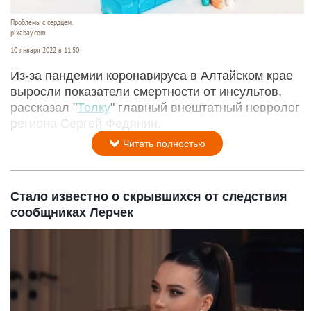
Проблемы с сердцем.
pixabay.com.
10 января 2022 в 11:50
Из-за пандемии коронавируса в Алтайском крае
выросли показатели смертности от инсультов,
рассказал "
Толку
" главный внештатный невролог
региона Сергей Федянин.
Читать полностью
Стало известно о скрывшихся от следствия
сообщниках Лерчек