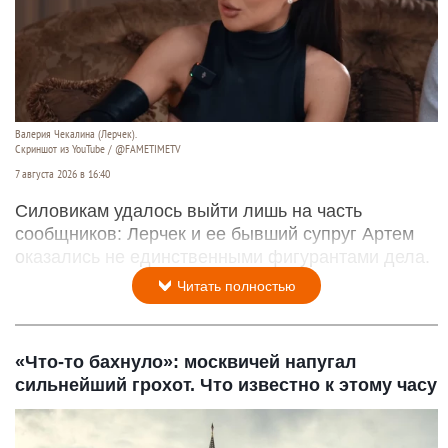
Валерия Чекалина (Лерчек).
Скриншот из YouTube / @FAMETIMETV
7 августа 2026 в 16:40
Силовикам удалось выйти лишь на часть
сообщников: Лерчек и ее бывший супруг Артем
оказались не единственными фигурантами дела.
Читать полностью
«Что-то бахнуло»: москвичей напугал
сильнейший грохот. Что известно к этому часу