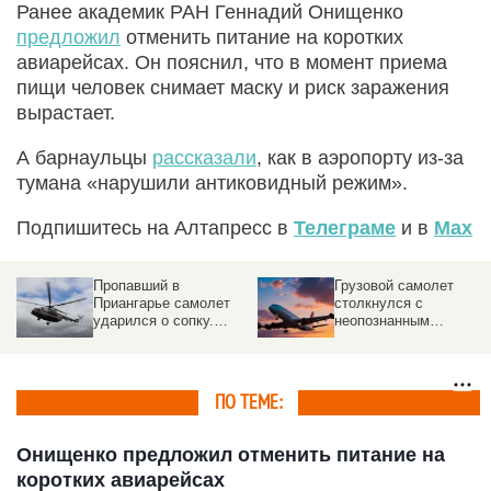
Ранее академик РАН Геннадий Онищенко
предложил
отменить питание на коротких
авиарейсах. Он пояснил, что в момент приема
пищи человек снимает маску и риск заражения
вырастает.
А барнаульцы
рассказали
, как в аэропорту из-за
тумана «нарушили антиковидный режим».
Подпишитесь на Алтапресс в
Телеграме
и в
Max
Пропавший в
Грузовой самолет
Приангарье самолет
столкнулся с
ударился о сопку.
неопознанным
Подробности ЧП
объектом над
аэропортом
ПО ТЕМЕ:
Онищенко предложил отменить питание на
коротких авиарейсах