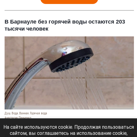
В Барнауле без горячей воды остаются 203
тысячи человек
Душ. Вода. Ванная. Горячая вода
Анастасия Панченко
7 августа 2026 в 14:30
На сайте используются cookie. Продолжая пользоваться
сайтом, вы соглашаетесь на использование cookie,
В администрации Барнаула обсудили подготовку