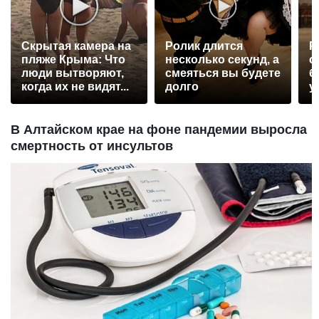
Скрытая камера на
Ролик длится
Р
пляже Крыма: Что
несколько секунд, а
с
люди вытворяют,
смеяться вы будете
б
когда их не видят...
долго
у
В Алтайском крае на фоне пандемии выросла
смертность от инсультов