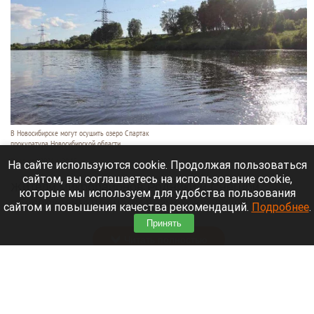
В Новосибирске могут осушить озеро Спартак
прокуратура Новосибирской области
7 августа 2026 в 20:15
На сайте используются cookie. Продолжая пользоваться
сайтом, вы соглашаетесь на использование cookie,
Жители микрорайонов Родники и Снегири
которые мы используем для удобства пользования
обеспокоены планами возможной ликвидации
сайтом и повышения качества рекомендаций.
Подробнее
.
озера Спартак.
Принять
Читать полностью
В Барнауле застройщик уничтожил
многолетние деревья. Фото