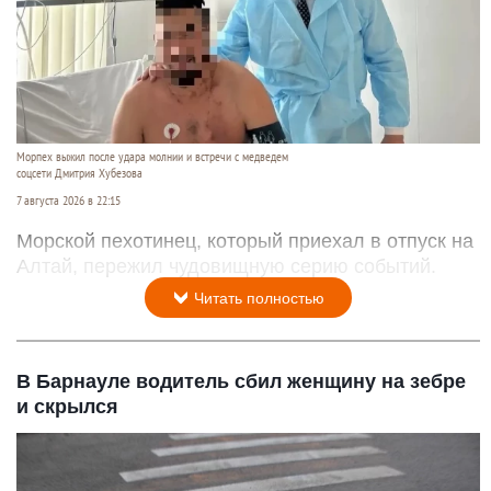
Морпех выжил после удара молнии и встречи с медведем
соцсети Дмитрия Хубезова
7 августа 2026 в 22:15
Морской пехотинец, который приехал в отпуск на
Алтай, пережил чудовищную серию событий.
Читать полностью
В Барнауле водитель сбил женщину на зебре
и скрылся