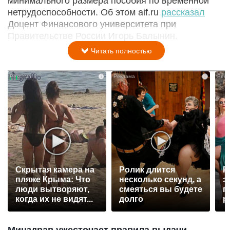
минимального размера пособия по временной
нетрудоспособности. Об этом aif.ru
рассказал
Доцент Финансового университета при
Правительстве России Игорь Балынин.
Читать полностью
i
i
Скрытая камера на
Ролик длится
Р
пляже Крыма: Что
несколько секунд, а
э
люди вытворяют,
смеяться вы будете
п
когда их не видят...
долго
р
Минздрав ужесточает правила выдачи