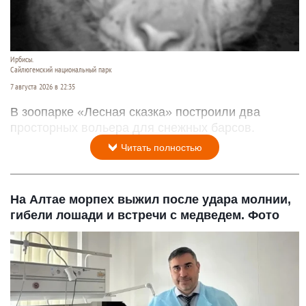
Ирбисы.
Сайлюгемский национальный парк
7 августа 2026 в 22:35
В зоопарке «Лесная сказка» построили два
просторных вольера для снежных барсов.
Читать полностью
На Алтае морпех выжил после удара молнии,
гибели лошади и встречи с медведем. Фото