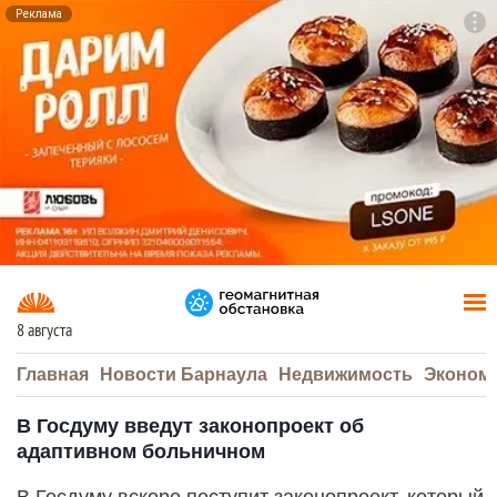
Реклама
To
F7
8 августа
Главная
Новости Барнаула
Недвижимость
Эконом
В Госдуму введут законопроект об
адаптивном больничном
В Госдуму вскоре поступит законопроект, который