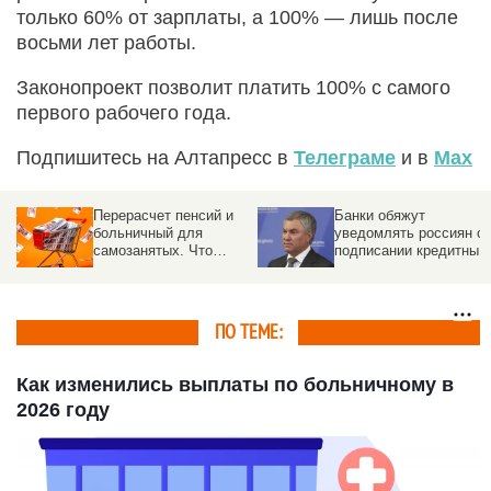
только 60% от зарплаты, а 100% — лишь после
восьми лет работы.
Законопроект позволит платить 100% с самого
первого рабочего года.
Подпишитесь на Алтапресс в
Телеграме
и в
Max
Перерасчет пенсий и
Банки обяжут
больничный для
уведомлять россиян о
самозанятых. Что
подписании кредитных
изменится в жизни
договоров от их имени
россиян с 1 августа
2026
ПО ТЕМЕ:
Как изменились выплаты по больничному в
2026 году