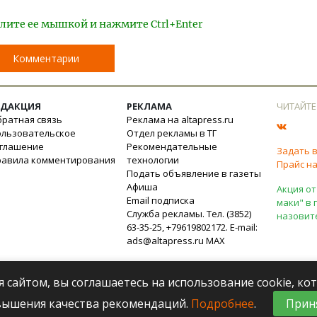
лите ее мышкой и нажмите Ctrl+Enter
Комментарии
ЕДАКЦИЯ
РЕКЛАМА
ЧИТАЙТЕ
ратная связь
Реклама на altapress.ru
ользовательское
Отдел рекламы в ТГ
оглашение
Рекомендательные
Задать 
равила комментирования
технологии
Прайс на
Подать объявление в газеты
Афиша
Акция от
Email подписка
маки" в 
Служба рекламы. Тел. (3852)
назовит
63-35-25, +79619802172. E-mail:
ads@altapress.ru
MAX
я сайтом, вы соглашаетесь на использование cookie, к
вышения качества рекомендаций.
Подробнее
.
Прин