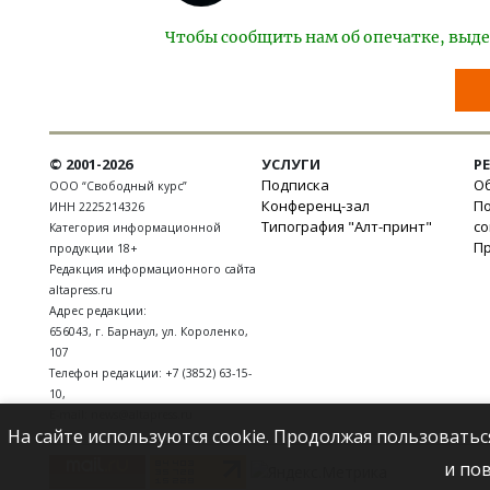
Чтобы сообщить нам об опечатке, выде
© 2001-2026
УСЛУГИ
Р
Подписка
Об
ООО “Свободный курс”
Конференц-зал
П
ИНН 2225214326
Типография "Алт-принт"
с
Категория информационной
П
продукции 18+
Редакция информационного сайта
altapress.ru
Адрес редакции:
656043
,
г. Барнаул
,
ул. Короленко,
107
Телефон редакции:
+7 (3852) 63-15-
10
,
E-mail:
news@altapress.ru
На сайте используются cookie. Продолжая пользоватьс
и по