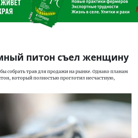
мный питон съел женщину
обы собрать трав для продажи на рынке. Однако планам
он, который полностью проглотил несчастную,