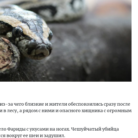
ость архитектурных идей.
Двухуровневые номера и в
еральный директор компании
Каким будет новый апарт
 — об эстетике городов,
«Белкур» в Белокурихе
дах в фасадах и развитии рынка
ОИТЕЛЬСТВО
ДОМА И КВАРТИРЫ
з-за чего близкие и жители обеспокоились сразу после
в лесу, а рядом с ними и опасного хищника с огромным
ло Фариды с укусами на ногах. Чешуйчатый убийца
ся вокруг ее шеи и задушил.