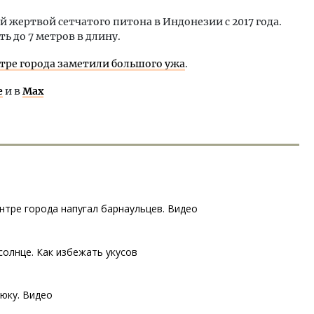
й жертвой сетчатого питона в Индонезии с 2017 года.
ь до 7 метров в длину.
нтре города заметили большого ужа
.
е
и в
Max
нтре города напугал барнаульцев. Видео
солнце. Как избежать укусов
юку. Видео