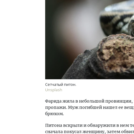
Смел
Ген
ЗИАС
трен
СТР
Сетчатый питон.
Unsplash
Фарида жила в небольшой провинции, и
пропажи. Муж погибшей нашел ее вещи 
брюхом.
Питона вскрыли и обнаружили в нем те
сначала покусал женщину, затем обвил