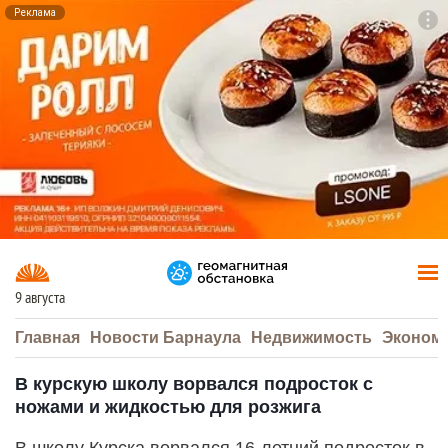
Реклама
To
F7
9 августа
Главная
Новости Барнаула
Недвижимость
Эконом
В курскую школу ворвался подросток с
ножами и жидкостью для розжига
В школу Курска ворвался 16-летний подросток в