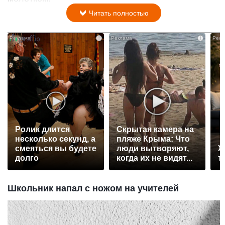
Читать полностью
i
i
Ролик длится
Скрытая камера на
несколько секунд, а
пляже Крыма: Что
смеяться вы будете
люди вытворяют,
Ж
долго
когда их не видят...
т
Школьник напал с ножом на учителей