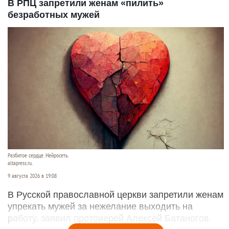
В РПЦ запретили женам «пилить»
безработных мужей
Разбитое сердце. Нейросеть.
altapress.ru.
9 августа 2026 в 19:08
В Русской православной церкви запретили женам
упрекать мужей за нежелание выходить на
работу, заявил протоиерей Алексей Батаногов.