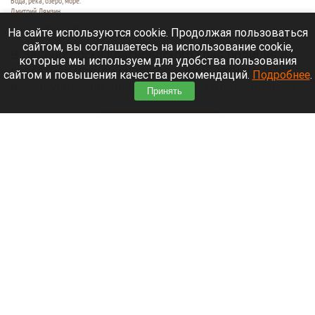
Вода, река, озеро, море.
Дмитрий Лямзин
9 августа 2026 в 17:40
На сайте используются cookie. Продолжая пользоваться
сайтом, вы соглашаетесь на использование cookie,
В Зеленогорске Красноярского края полиция и
которые мы используем для удобства пользования
спасатели искали супругов и их 8-летнего сына,
сайтом и повышения качества рекомендаций.
Подробнее
.
исчезнувших во время таежного сплава по реке
Принять
Кан.
Читать полностью
Более 1300 рейсов в Шанхае отменили из-за
тайфуна «Долфин»