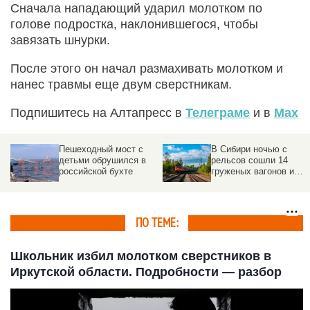
Сначала нападающий ударил молотком по
голове подростка, наклонившегося, чтобы
завязать шнурки.
После этого он начал размахивать молотком и
нанес травмы еще двум сверстникам.
Подпишитесь на Алтапресс в
Телеграме
и в
Max
Глобальный сбой
Париж подготовился к
Н
произошел работе Т-
хаосу после поражения
п
Банка
сборной на ЧМ
м
п
ПО ТЕМЕ:
Школьник избил молотком сверстников в
Иркутской области. Подробности — разбор