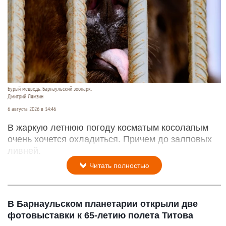
Бурый медведь. Барнаульский зоопарк.
Дмитрий Лямзин
6 августа 2026 в 14:46
В жаркую летнюю погоду косматым косолапым
очень хочется охладиться. Причем до залповых
ливней.
Читать полностью
В Барнаульском планетарии открыли две
фотовыставки к 65-летию полета Титова