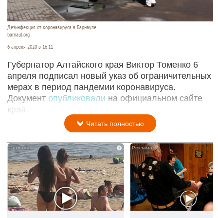
Дезинфекция от коронавируса в Барнауле.
barnaul.org
6 апреля 2020 в 16:11
Губернатор Алтайского края Виктор Томенко 6
апреля подписал новый указ об ограничительных
мерах в период пандемии коронавируса.
Документ
опубликовали
на официальном сайте
края.
Читать полностью
i