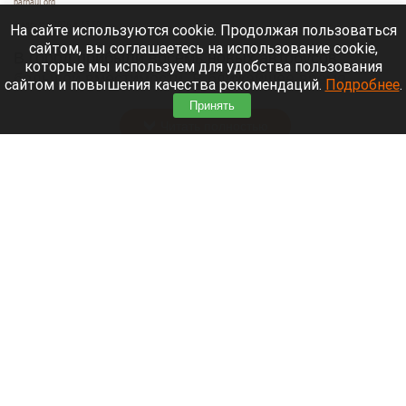
barnaul.org
6 августа 2026 в 13:50
На сайте используются cookie. Продолжая пользоваться
сайтом, вы соглашаетесь на использование cookie,
В город прибыли восемь новых автобусов
которые мы используем для удобства пользования
большой вместимости. В ближайшее время
сайтом и повышения качества рекомендаций.
Подробнее
.
Барнаул получит еще 23 машины.
Принять
Читать полностью
Грибной туризм процветает на Алтае:
любители тихой охоты делятся белыми.
Правда, на фото