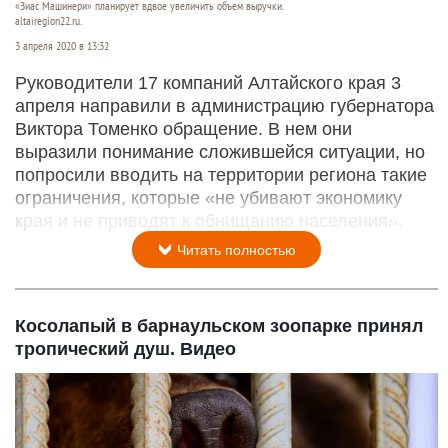
«Зиас Машинери» планирует вдвое увеличить объем выручки.
altairegion22.ru.
3 апреля 2020 в 13:32
Руководители 17 компаний Алтайского края 3
апреля направили в администрацию губернатора
Виктора Томенко обращение. В нем они
выразили понимание сложившейся ситуации, но
попросили вводить на территории региона такие
ограничения, которые «не убивают экономику
края и не приводят к обнищанию населения».
Читать полностью
Косолапый в барнаульском зоопарке принял
тропический душ. Видео