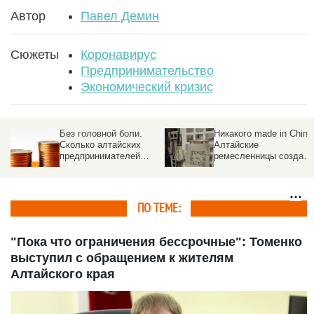
Автор
Павел Демин
Сюжеты
Коронавирус
Предпринимательство
Экономический кризис
Никакого made in China.
Да, не прав! Чему
Алтайские
трудный 2025 год
ремесленницы создают
научил лучших
эксклюзивные изделия
директоров Алтайского
из текстиля
края — опрос
ПО ТЕМЕ:
"Пока что ограничения бессрочные": Томенко
выступил с обращением к жителям
Алтайского края