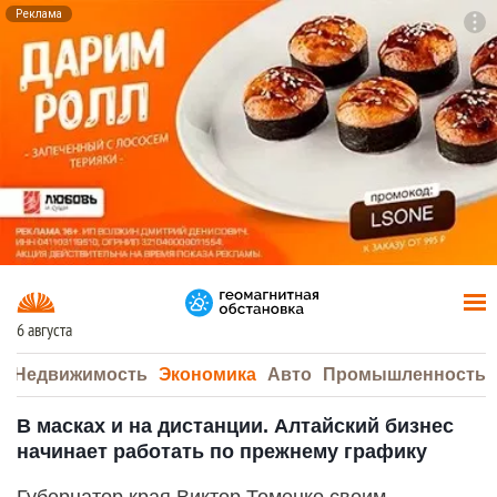
Реклама
To
F7
6 августа
а
Недвижимость
Экономика
Авто
Промышленность
В масках и на дистанции. Алтайский бизнес
начинает работать по прежнему графику
Губернатор края Виктор Томенко своим