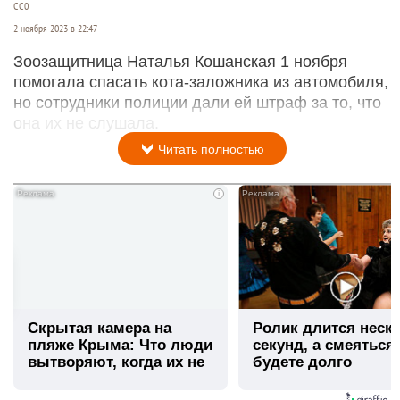
СС0
2 ноября 2023 в 22:47
Зоозащитница Наталья Кошанская 1 ноября
помогала спасать кота-заложника из автомобиля,
но сотрудники полиции дали ей штраф за то, что
она их не слушала.
Читать полностью
i
Скрытая камера на
Ролик длится неск
пляже Крыма: Что люди
секунд, а смеяться
вытворяют, когда их не
будете долго
видят...