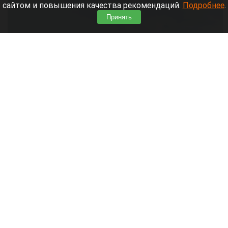
сайтом и повышения качества рекомендаций.
Подробнее
.
Принять
Облака, погода, поля, тучи,дождь.
Дмитрий Лямзин
8 августа 2026 в 08:05
Синоптики
рассказали
о прогнозе погоды в
Алтайском крае и Барнауле на 8 августа.
Читать полностью
Новый мост через реку Пивоварку планируют
построить в Барнауле