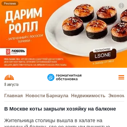
Реклама
To
F7
8 августа
Главная
Новости Барнаула
Недвижимость
Эконом
В Москве коты закрыли хозяйку на балконе
Жительница столицы вышла в халате на
холодный балкон, где ее закрыли пушистые