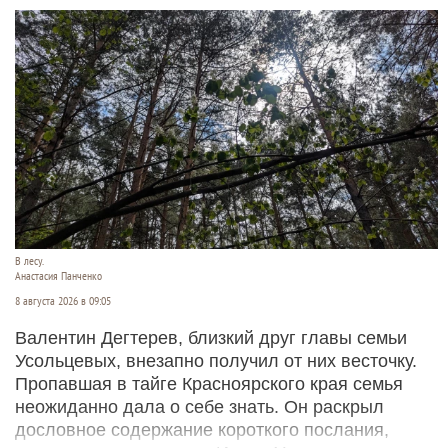
В лесу.
Анастасия Панченко
8 августа 2026 в 09:05
Валентин Дегтерев, близкий друг главы семьи
Усольцевых, внезапно получил от них весточку.
Пропавшая в тайге Красноярского края семья
неожиданно дала о себе знать. Он раскрыл
дословное содержание короткого послания,