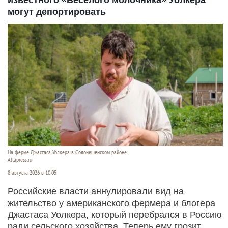
известного «Веселого молочника» Уолкера
могут депортировать
На ферме Джастаса Уолкера в Солонешенском районе.
Altapress.ru
8 августа 2026 в 10:05
Российские власти аннулировали вид на
жительство у американского фермера и блогера
Джастаса Уолкера, который перебрался в Россию
ради сельского хозяйства. Теперь ему грозит