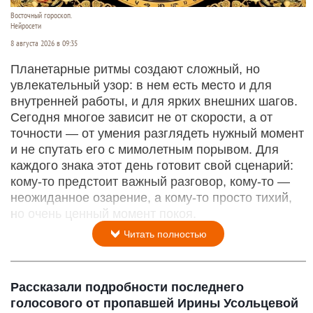
Восточный гороскоп.
Нейросети
8 августа 2026 в 09:35
Планетарные ритмы создают сложный, но
увлекательный узор: в нем есть место и для
внутренней работы, и для ярких внешних шагов.
Сегодня многое зависит не от скорости, а от
точности — от умения разглядеть нужный момент
и не спутать его с мимолетным порывом. Для
каждого знака этот день готовит свой сценарий:
кому‑то предстоит важный разговор, кому‑то —
неожиданное озарение, а кому‑то просто тихий,
но очень ценный момент покоя.
Читать полностью
Рассказали подробности последнего
голосового от пропавшей Ирины Усольцевой