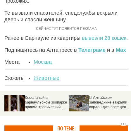
прохожих.
Те вызвали спасателей, спецслужбы вскрыли
дверь и спасли женщину.
Ранее в Барнауле из квартиры
вывезли 28 кошек
.
Подпишитесь на Алтапресс в
Телеграме
и в
Max
Места
Москва
Сюжеты
Животные
Косолапый в
В Алтайском
барнаульском зоопарке
заповеднике закрыли
принял тропический
кордон для посещений
душ. Видео
Причина
ПО ТЕМЕ: