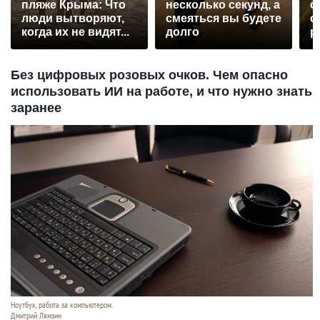
пляже Крыма: Что
несколько секунд, а
о
люди вытворяют,
смеяться вы будете
о
когда их не видят...
долго
р
Без цифровых розовых очков. Чем опасно
использовать ИИ на работе, и что нужно знать
заранее
Ноутбук, работа за компьютером.
Дмитрий Лямзин