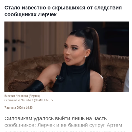
Стало известно о скрывшихся от следствия
сообщниках Лерчек
Валерия Чекалина (Лерчек).
Скриншот из YouTube / @FAMETIMETV
7 августа 2026 в 16:40
Силовикам удалось выйти лишь на часть
сообщников: Лерчек и ее бывший супруг Артем