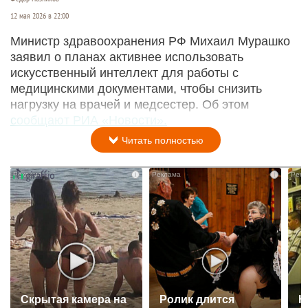
12 мая 2026 в 22:00
Министр здравоохранения РФ Михаил Мурашко
заявил о планах активнее использовать
искусственный интеллект для работы с
медицинскими документами, чтобы снизить
нагрузку на врачей и медсестер. Об этом
сообщают РИА «Новости».
Читать полностью
i
i
Скрытая камера на
Ролик длится
К