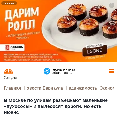
Реклама
To
F7
7 августа
Главная
Новости Барнаула
Недвижимость
Эконом
В Москве по улицам разъезжают маленькие
«пухососы» и пылесосят дороги. Но есть
нюанс