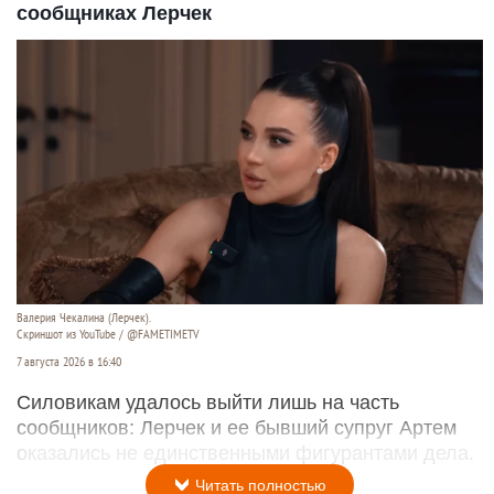
сообщниках Лерчек
Валерия Чекалина (Лерчек).
Скриншот из YouTube / @FAMETIMETV
7 августа 2026 в 16:40
Силовикам удалось выйти лишь на часть
сообщников: Лерчек и ее бывший супруг Артем
оказались не единственными фигурантами дела.
Читать полностью