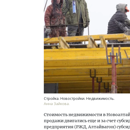
Ищем новые берега. Гендиректор
Архи
«Жилищной инициативы» Юрий
зем
Гатилов — о том, как девелоперу
пли
оставаться на плаву, когда рынок
ста
штормит
СТР
СТРОИТЕЛЬСТВО
Стройка. Новостройки. Недвижимость.
Анна Зайкова.
Стоимость недвижимости в Новоалтайск
продажи двигались еще и за счет субси
предприятия (РЖД, Алтайвагон) субси