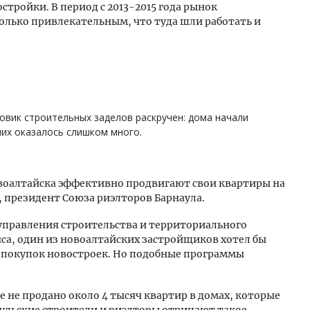
стройки. В период с 2013-2015 года рынок
лько привлекательным, что туда шли работать и
ховик строительных заделов раскручен: дома начали
 них оказалось слишком много.
овоалтайска эффективно продвигают свои квартиры на
 президент Союза риэлторов Барнаула.
 управления строительства и территориального
а, один из новоалтайских застройщиков хотел бы
 покупок новостроек. Но подобные программы
е не продано около 4 тысяч квартир в домах, которые
аульские строители и риэлторы отрицают такое