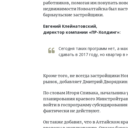
работников, помогая им покупать ново
недвижимости Новоалтайска был насто
барнаульские застройщики.
Евгений Клейнатовский,
директор компании «ПР-Холдинг»:
Сегодня таких программ нет, а ма
сдавать в 2017 году, но квартир в
Кроме того, не всегда застройщики Н
рынок, добавляет Дмитрий Дворядкин,
По словам Игоря Спивака, начальника
планирования краевого Минстройтранс
войти в госпрограмму субсидирования
фактически не действуют.
Он также добавил, что в Алтайском кра
введены в эксплуатацию. Однако барн