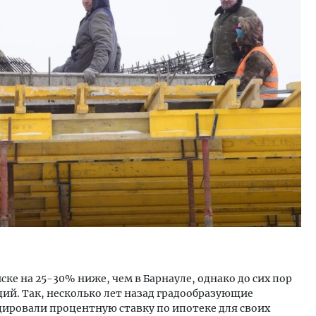
тектурный код начинается с
Смелость архитектурных 
ли. Мощение крупноформатными
Генеральный директор к
тами становится новым
ЗИАС — об эстетике горо
ндартом благоустройства
трендах в фасадах и разв
ОИТЕЛЬСТВО
СТРОИТЕЛЬСТВО
е на 25-30% ниже, чем в Барнауле, однако до сих пор
дий. Так, несколько лет назад градообразующие
дировали процентную ставку по ипотеке для своих