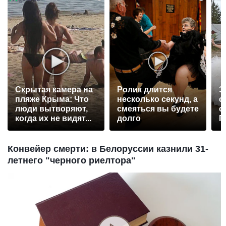
Скрытая камера на
Ролик длится
Э
пляже Крыма: Что
несколько секунд, а
о
люди вытворяют,
смеяться вы будете
с
когда их не видят...
долго
П
р
Конвейер смерти: в Белоруссии казнили 31-
летнего "черного риелтора"