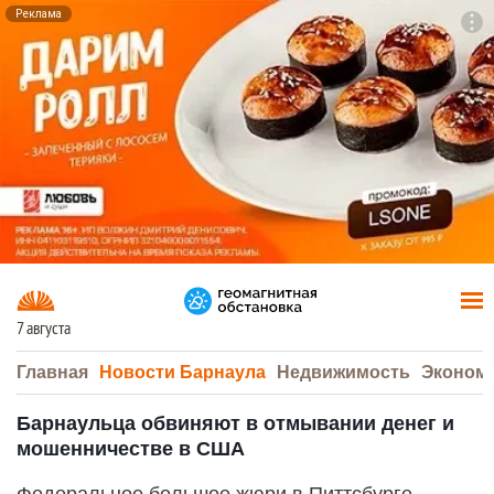
Реклама
To
F7
7 августа
Главная
Новости Барнаула
Недвижимость
Эконом
Барнаульца обвиняют в отмывании денег и
мошенничестве в США
Федеральное большое жюри в Питтсбурге