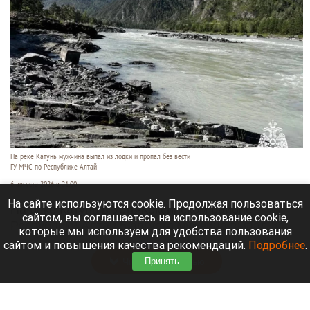
На реке Катунь мужчина выпал из лодки и пропал без вести
ГУ МЧС по Республике Алтай
6 августа 2026 в 21:00
На сайте используются cookie. Продолжая пользоваться
На реке Катунь в Усть-Коксинском районе
сайтом, вы соглашаетесь на использование cookie,
Республики Алтай 5 августа мужчина выпал из
которые мы используем для удобства пользования
лодки и исчез под водой.
сайтом и повышения качества рекомендаций.
Подробнее
.
Читать полностью
Принять