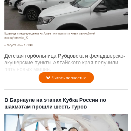
Больница и медучреждения на Алтае получили пять новых автомобилей
max.ru/tomenko_22
6 августа 2026 в 21:40
Детская горбольница Рубцовска и фельдшерско-
акушерские пункты Алтайского края получили
пять новых машин.
Читать полностью
В Барнауле на этапах Кубка России по
шахматам прошли шесть туров