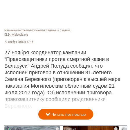
Магазины пистолетов-пулеметов Шпагина и Судаева.
DL24, wikipedia.org
29 ноября 2018 в 17:13
27 ноября координатор кампании
"Правозащитники против смертной казни в
Беларуси" Андрей Полуда сообщил, что
исполнен приговор в отношении 31-летнего
Семена Бережного (приговорен к высшей мере
наказания Могилевским областным судом 21
июля 2017 года). Об исполнении приговора
правозащитнику сообщили родственники
Бережного.
Читать полностью
i
i