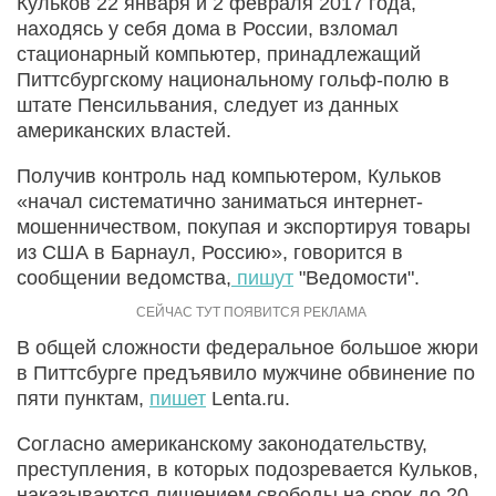
Кульков 22 января и 2 февраля 2017 года,
находясь у себя дома в России, взломал
стационарный компьютер, принадлежащий
Питтсбургскому национальному гольф-полю в
штате Пенсильвания, следует из данных
американских властей.
Получив контроль над компьютером, Кульков
«начал систематично заниматься интернет-
мошенничеством, покупая и экспортируя товары
из США в Барнаул, Россию», говорится в
сообщении ведомства,
пишут
"Ведомости".
В общей сложности федеральное большое жюри
в Питтсбурге предъявило мужчине обвинение по
пяти пунктам,
пишет
Lenta.ru.
Согласно американскому законодательству,
преступления, в которых подозревается Кульков,
наказываются лишением свободы на срок до 20