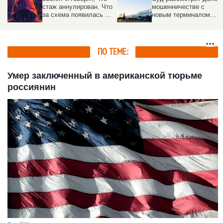
стаж аннулирован. Что
мошенничестве с
за схема появилась в
новым терминалом
России
барнаульского
аэропорта
ПО ТЕМЕ:
Умер заключенный в американской тюрьме
россиянин