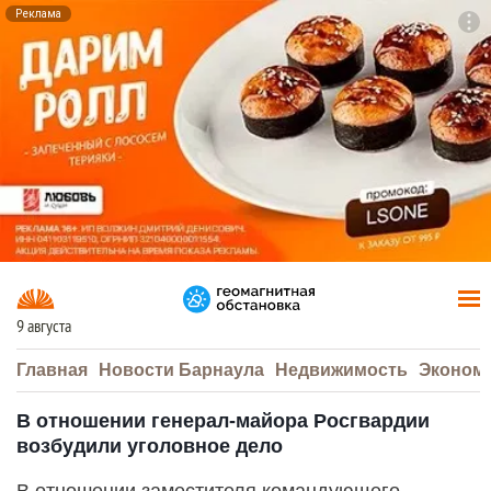
Реклама
To
F7
9 августа
Главная
Новости Барнаула
Недвижимость
Эконом
В отношении генерал-майора Росгвардии
возбудили уголовное дело
В отношении заместителя командующего