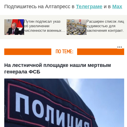
Подпишитесь на Алтапресс в
Телеграме
и в
Max
Путин подписал указ
Расширен список лиц с
об увеличении
судимостью для
численности военных в
заключения контрактов
России
на военную службу
ПО ТЕМЕ:
На лестничной площадке нашли мертвым
генерала ФСБ