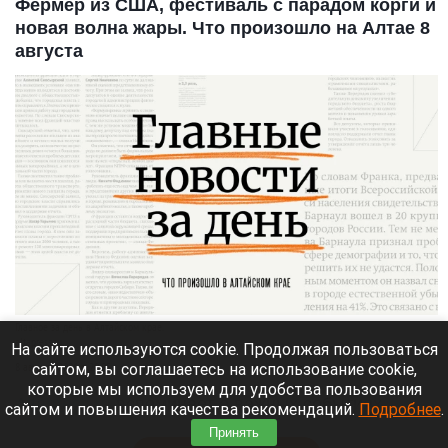
Фермер из США, фестиваль с парадом корги и
новая волна жары. Что произошло на Алтае 8
августа
Главное за день в Алтайском крае.
altapress.ru.
На сайте используются cookie. Продолжая пользоваться
сайтом, вы соглашаетесь на использование cookie,
8 августа 2026 в 20:05
которые мы используем для удобства пользования
Altapress.ru
вспоминает о важных событиях,
сайтом и повышения качества рекомендаций.
Подробнее
.
которые произошли в Алтайском крае 8 августа.
Принять