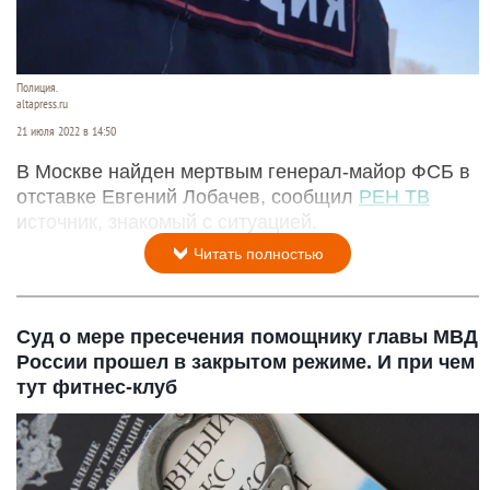
Полиция.
altapress.ru
21 июля 2022 в 14:50
В Москве найден мертвым генерал-майор ФСБ в
отставке Евгений Лобачев, сообщил
РЕН ТВ
источник, знакомый с ситуацией.
Читать полностью
Суд о мере пресечения помощнику главы МВД
России прошел в закрытом режиме. И при чем
тут фитнес-клуб