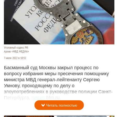
Уголовный кодекс РФ.
Архив «МВД МЕДИА»
7 июля 2022 в 10:52
Басманный суд Москвы закрыл процесс по
вопросу избрания меры пресечения помощнику
министра МВД генерал-лейтенанту Сергею
Умнову, проходящему по делу о
злоупотреблениях в руководстве полиции Санкт-
Петербурга,
пишет
bfm.ru.
Читать полностью