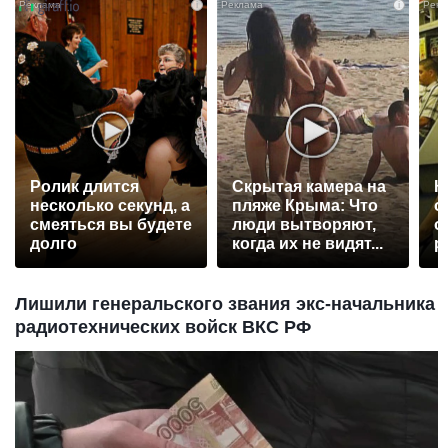
i
i
Ролик длится
Скрытая камера на
К
несколько секунд, а
пляже Крыма: Что
о
смеяться вы будете
люди вытворяют,
о
долго
когда их не видят...
р
Лишили генеральского звания экс-начальника
радиотехнических войск ВКС РФ