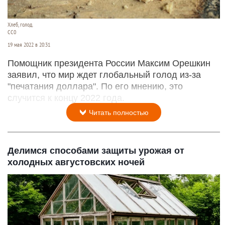
Хлеб, голод.
СС0
19 мая 2022 в 20:31
Помощник президента России Максим Орешкин
заявил, что мир ждет глобальный голод из-за
"печатания доллара". По его мнению, это
случится к концу 2022 года.
Читать полностью
Делимся способами защиты урожая от
холодных августовских ночей