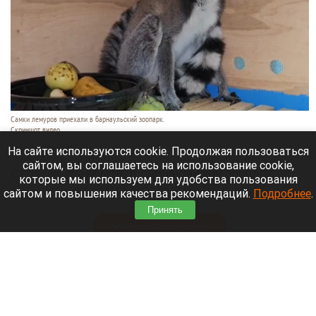
Самки лемуров приехали в барнаульский зоопарк.
Скриншот видео
7 августа 2026 в 16:15
На сайте используются cookie. Продолжая пользоваться
сайтом, вы соглашаетесь на использование cookie,
Сегодня, 7 августа, в барнаульский зоопарк
которые мы используем для удобства пользования
прибыли
две самки лемуров из Тульского
сайтом и повышения качества рекомендаций.
Подробнее
.
экзотариума.
Принять
Читать полностью
Обновили «хранительскую» инфраструктуру
Художественного музея в Барнауле