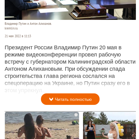
Владимир Путин и Антон Алиханов.
kremlin.ru
21 мая 2022 в 11:13
Президент России Владимир Путин 20 мая в
режиме видеоконференции провел рабочую
встречу с губернатором Калининградской области
Антоном Алихановым. При обсуждении спада
строительства глава региона сослался на
спецоперацию на Украине, но Путин сразу его в
этом упрекнул.
Читать полностью
i