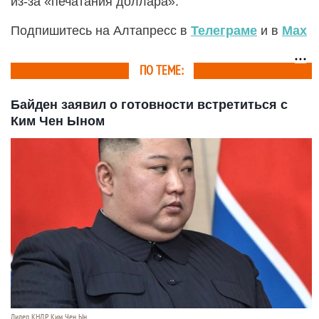
из-за «печатания доллара».
Подпишитесь на Алтапресс в
Телеграме
и в
Max
ПО ТЕМЕ:
Байден заявил о готовности встретиться с
Ким Чен Ыном
Лидер КНДР Ким Чен Ын.