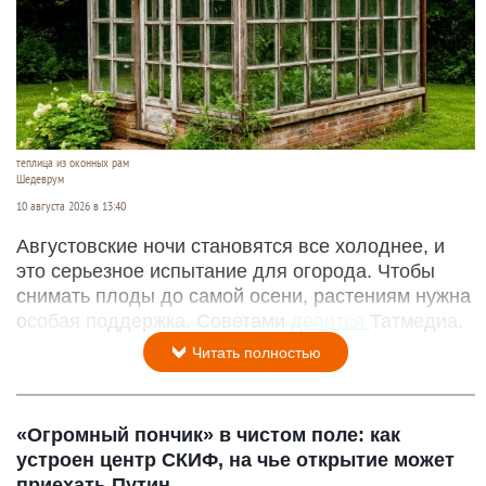
теплица из оконных рам
Шедеврум
10 августа 2026 в 13:40
Августовские ночи становятся все холоднее, и
это серьезное испытание для огорода. Чтобы
снимать плоды до самой осени, растениям нужна
особая поддержка. Советами
делится
Татмедиа.
Читать полностью
«Огромный пончик» в чистом поле: как
устроен центр СКИФ, на чье открытие может
приехать Путин