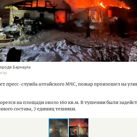
Архитектурный код начин
земли. Мощение крупно
плитами становится нов
городе Барнаула
стандартом благоустрой
kray
СТРОИТЕЛЬСТВО
ет пресс-служба алтайского МЧС, пожар произошел на ули
орелся на площади около 160 кв.м. В тушении были задейс
чного состава, 7 единиц техники.