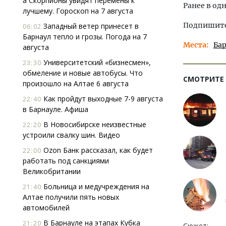
а Скорпионы увидят перемены к
Ранее в од
лучшему. Гороскоп на 7 августа
Подпишитес
Западный ветер принесет в
06:02
Барнаул тепло и грозы. Погода на 7
Места
Ба
августа
Университетский «бизнесмен»,
23:30
обмеление и новые автобусы. Что
СМОТРИТЕ
произошло на Алтае 6 августа
Как пройдут выходные 7-9 августа
22:40
в Барнауле. Афиша
В Новосибирске неизвестные
22:20
устроили свалку шин. Видео
Ozon Банк рассказал, как будет
22:00
работать под санкциями
Великобритании
Больница и медучреждения на
21:40
Алтае получили пять новых
автомобилей
В Барнауле на этапах Кубка
21:20
Сюжет: