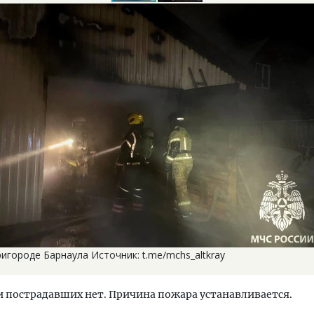
игороде Барнаула Источник: t.me/mchs_altkray
 пострадавших нет. Причина пожара устанавливается.