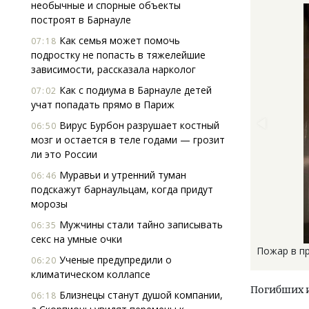
необычные и спорные объекты
построят в Барнауле
Как семья может помочь
07:18
подростку не попасть в тяжелейшие
зависимости, рассказала нарколог
Как с подиума в Барнауле детей
07:02
учат попадать прямо в Париж
Вирус Бурбон разрушает костный
06:50
мозг и остается в теле годами — грозит
ли это России
Муравьи и утренний туман
06:46
подскажут барнаульцам, когда придут
морозы
Мужчины стали тайно записывать
06:35
секс на умные очки
Пожар в пр
Ученые предупредили о
06:20
климатическом коллапсе
Погибших и
Близнецы станут душой компании,
06:18