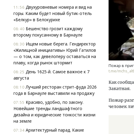
Двухуровневые номера и вид на
11:56
горы. Каким будет новый бутик-отель
«Белкур» в Белокурихе
Бешенство грозит каждому
08:40
второму покусанному в Барнауле
Ищем новые берега. Гендиректор
08:30
«Жилищной инициативы» Юрий Гатилов
— о том, как девелоперу оставаться на
плаву, когда рынок штормит
Пожар в при
t.me/mchs_alt
День 1625-й. Самое важное к 7
08:25
августа
Как сообща
Лучший ресторан стрит-фуда 2026
08:10
Закатная.
года в Барнауле выставили на продажу
Пожар разг
Красиво, удобно, по закону.
07:55
человек ли
Новейшие тренды ландшафтного
дизайна и юридические тонкости жизни
на земле
Архитектурный парад. Какие
07:34