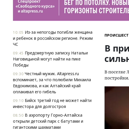
Из-за непогоды погибли женщина
10:05
ПРОИСШЕСТ
и ребенок в российском регионе. Режим
ЧС
В пр
Предсмертную записку Натальи
09:45
силь
Наговицыной могут найти на пике
Победы
В поселке 
Честный мужик. Altapress.ru
09:30
постройки
вспоминает, за что полюбили Михаила
Евдокимова, и как Алтайский край
оплакивал его гибель
Бийск третий год не может найти
09:10
инвестора для долгостроя
В аэропорту Горно-Алтайска
08:50
открыли детский парк с батутами и
гигантскими шахматами