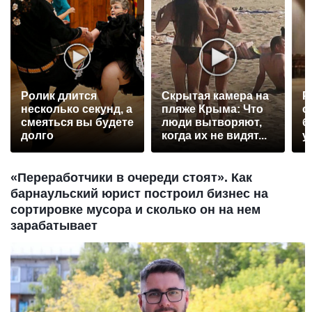
Ролик длится
Скрытая камера на
Р
несколько секунд, а
пляже Крыма: Что
с
смеяться вы будете
люди вытворяют,
б
долго
когда их не видят...
у
«Переработчики в очереди стоят». Как
барнаульский юрист построил бизнес на
сортировке мусора и сколько он на нем
зарабатывает