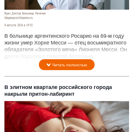
Врач. Доктор. Больница. Лечение
Шедеврум/Altapress.ru
8 августа 2026 в 19:35
В больнице аргентинского Росарио на 69-м году
жизни умер Хорхе Месси — отец восьмикратного
обладателя «Золотого мяча» Лионеля Месси. Он
долго боролся с тяжелой болезнью.
Читать полностью
В элитном квартале российского города
накрыли притон-лабиринт