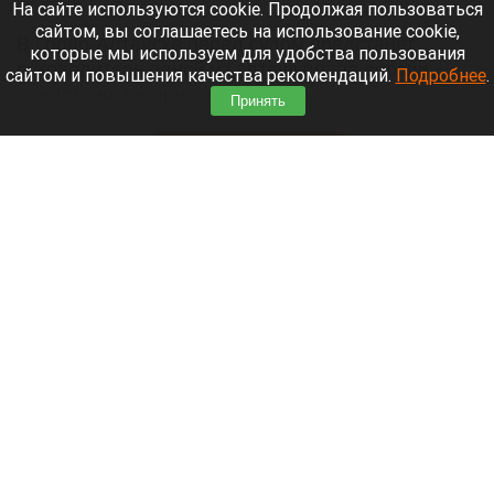
8 августа 2026 в 16:05
На сайте используются cookie. Продолжая пользоваться
сайтом, вы соглашаетесь на использование cookie,
В Горно-Алтайске перед судом предстанет
которые мы используем для удобства пользования
руководитель одной из автошкол: по версии
сайтом и повышения качества рекомендаций.
Подробнее
.
следствия, он присвоил деньги,
Принять
воспользовавшись полномочиями.
Читать полностью
Ларисе Долиной хотят предложить высокую
должность в вузе