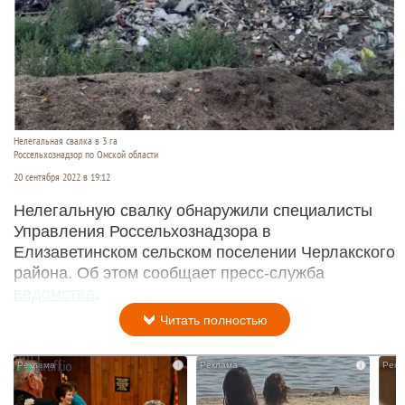
Нелегальная свалка в 3 га
Россельхознадзор по Омской области
20 сентября 2022 в 19:12
Нелегальную свалку обнаружили специалисты
Управления Россельхознадзора в
Елизаветинском сельском поселении Черлакского
района. Об этом сообщает пресс-служба
ведомства
.
Читать полностью
i
i