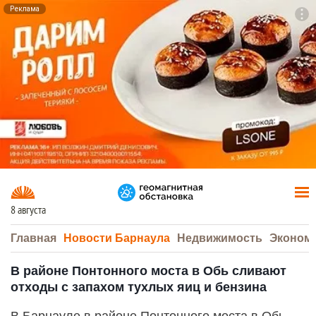
Реклама
To
F7
8 августа
Главная
Новости Барнаула
Недвижимость
Эконом
В районе Понтонного моста в Обь сливают
отходы с запахом тухлых яиц и бензина
В Барнауле в районе Понтонного моста в Обь