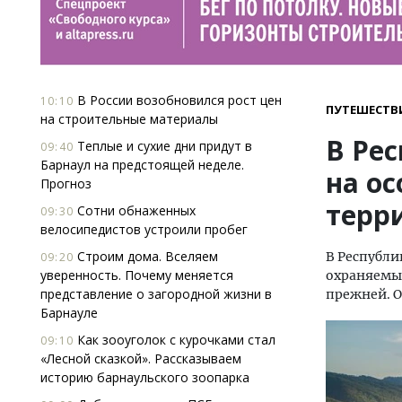
В России возобновился рост цен
10:10
ПУТЕШЕСТВ
на строительные материалы
В Ре
Теплые и сухие дни придут в
09:40
Барнаул на предстоящей неделе.
на о
Прогноз
терр
Сотни обнаженных
09:30
велосипедистов устроили пробег
Строим дома. Вселяем
В Республи
09:20
уверенность. Почему меняется
охраняемых
представление о загородной жизни в
прежней. О
Барнауле
Как зооуголок с курочками стал
09:10
«Лесной сказкой». Рассказываем
историю барнаульского зоопарка