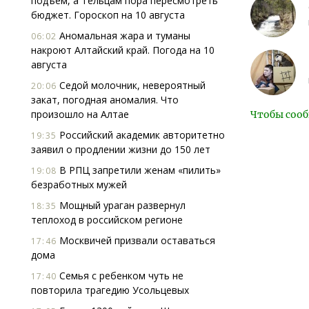
подъем, а Тельцам пора пересмотреть
бюджет. Гороскоп на 10 августа
Аномальная жара и туманы
06:02
накроют Алтайский край. Погода на 10
августа
Седой молочник, невероятный
20:06
закат, погодная аномалия. Что
произошло на Алтае
Чтобы сооб
Российский академик авторитетно
19:35
заявил о продлении жизни до 150 лет
В РПЦ запретили женам «пилить»
19:08
безработных мужей
Мощный ураган развернул
18:35
теплоход в российском регионе
Москвичей призвали оставаться
17:46
дома
Семья с ребенком чуть не
17:40
повторила трагедию Усольцевых