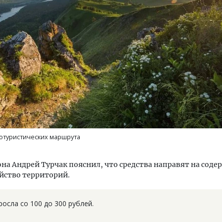
Пролить свет. Как освещ
помогает строи­телям ви
качество до того, как ст
СТРОИТЕЛЬСТВО
отуристических маршрута
она Андрей Турчак пояснил, что средства направят на соде
йство территорий.
осла со 100 до 300 рублей.