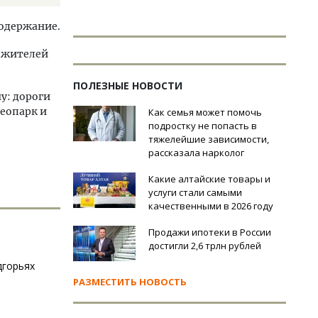
содержание.
я жителей
ПОЛЕЗНЫЕ НОВОСТИ
у: дороги
геопарк и
Как семья может помочь
подростку не попасть в
тяжелейшие зависимости,
рассказала нарколог
Какие алтайские товары и
услуги стали самыми
качественными в 2026 году
Продажи ипотеки в России
достигли 2,6 трлн рублей
дгорьях
РАЗМЕСТИТЬ НОВОСТЬ