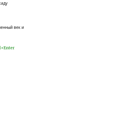
каду
менный век и
l+Enter