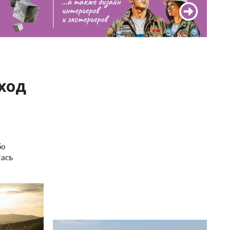
ход
бо
ась