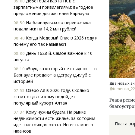
Дебетовая карта ПСБ с
09:00
зарплатными привилегиями: выгодное
предложение для жителей Барнаула
На барнаульского перевозчика
08:50
подали иск на 14,2 млн рублей
Когда Медовый Спас в 2026 году и
08:40
почему его так называют
День 1628-й. Самое важное к 10
08:30
августа
«Звук, за который не стыдно» — в
08:10
Барнауле продают андеграунд-клуб с
историей
Два новых эк
@tomenko_22
Озеро Ая в 2026 году. Сколько
07:55
стоит отдых и кому подойдет
Глава реги
популярный курорт Алтая
благоустро
Кому нужны будем. На рынке
07:34
недвижимости есть жилье, за которым
Плата выр
идет настоящая охота. Но есть много
нюансов