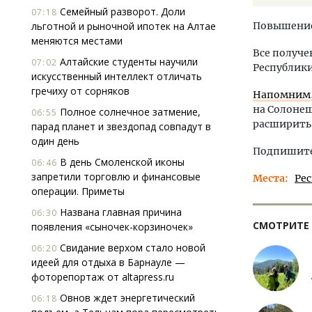
Семейный разворот. Доли
07:18
льготной и рыночной ипотек на Алтае
Повышение 
меняются местами
Все получе
Алтайские студенты научили
07:02
Республики
искусственный интеллект отличать
гречиху от сорняков
Напомним
на Солонеш
Полное солнечное затмение,
06:55
расширить
парад планет и звездопад совпадут в
один день
Подпишитес
В день Смоленской иконы
06:46
запретили торговлю и финансовые
Места
Ре
операции. Приметы
Названа главная причина
06:30
СМОТРИТЕ
появления «сыночек-корзиночек»
Свидание верхом стало новой
06:20
идеей для отдыха в Барнауле —
фоторепортаж от altapress.ru
Овнов ждет энергетический
06:18