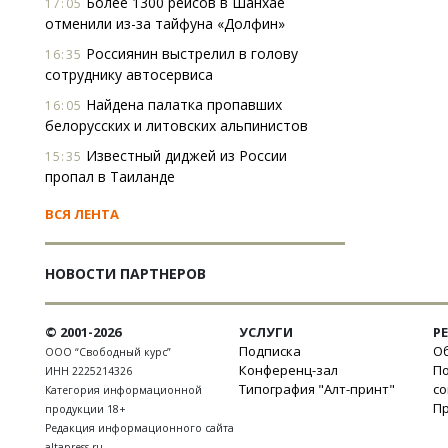
Более 1300 рейсов в Шанхае
17:05
отменили из-за тайфуна «Долфин»
Россиянин выстрелил в голову
16:35
сотруднику автосервиса
Найдена палатка пропавших
16:05
белорусских и литовских альпинистов
Известный диджей из России
15:35
пропал в Таиланде
ВСЯ ЛЕНТА
НОВОСТИ ПАРТНЕРОВ
© 2001-2026
УСЛУГИ
Р
Подписка
Об
ООО “Свободный курс”
Конференц-зал
П
ИНН 2225214326
Типография "Алт-принт"
с
Категория информационной
П
продукции 18+
Редакция информационного сайта
altapress.ru