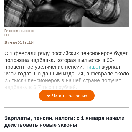
Пенсионер с телефоном.
СС0
29 января 2018 в 12:14
С 1 февраля ряду российских пенсионеров будет
положена надбавка, которая выльется в 30-
процентное увеличение пенсии,
пишет
журнал
"Мои года". По данным издания, в феврале около
25 тысяч пенсионеров в нашей стране получат
надбавку в 6-7 тысяч рублей.
Читать полностью
Зарплаты, пенсии, налоги: с 1 января начали
действовать новые законы