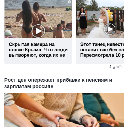
i
Скрытая камера на
Этот танец невесты
пляже Крыма: Что люди
оставит вас без сло
вытворяют, когда их не
Пересмотрела 10 ра
видят...
Рост цен опережает прибавки к пенсиям и
зарплатам россиян