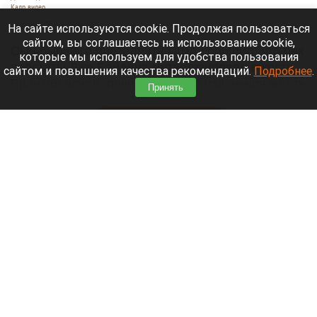
Кадр видео
10 августа 2026 в 15:00
На сайте используются cookie. Продолжая пользоваться
сайтом, вы соглашаетесь на использование cookie,
Сын бывшего президента США сообщил, что рак
которые мы используем для удобства пользования
простаты Джо Байдена метастазировал в кости.
сайтом и повышения качества рекомендаций.
Подробнее
.
Врач объяснил, почему полного излечения ждать
Принять
не стоит.
Читать полностью
В Барнауле водитель Volvo насмерть сбил
мотоциклиста