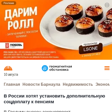
Реклама
To
F7
10 августа
Главная
Новости Барнаула
Недвижимость
Эконом
В России хотят установить дополнительную
соцдоплату к пенсиям
В Госдуму внесен законопроект,