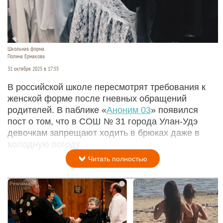
Школьная форма.
Полина Ермакова
31 октября 2025 в 17:55
В российской школе пересмотрят требования к
женской форме после гневных обращений
родителей. В паблике «
Аноним 03
» появился
пост о том, что в СОШ № 31 города Улан-Удэ
девочкам запрещают ходить в брюках даже в
холодную погоду.
Читать полностью
i