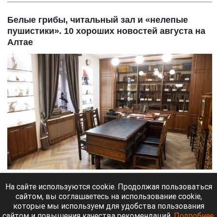
Белые грибы, читальный зал и «нелепые
пушистики». 10 хороших новостей августа на
Алтае
Реставрация «Аптеки Крюгер» идет к завершению.
Анна Зайкова
На сайте используются cookie. Продолжая пользоваться
сайтом, вы соглашаетесь на использование cookie,
9 августа 2026 в 12:00
которые мы используем для удобства пользования
Предлагаем поднять настроение перед рабочей
сайтом и повышения качества рекомендаций.
Подробнее
.