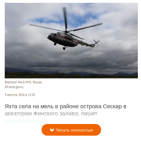
Вертолет Ми-8 МЧС России.
49.mchs.gov.ru
9 августа 2026 в 12:35
Яхта села на мель в районе острова Сескар в
акватории Финского залива, пишет
«Коммерсантъ»
.
Читать полностью