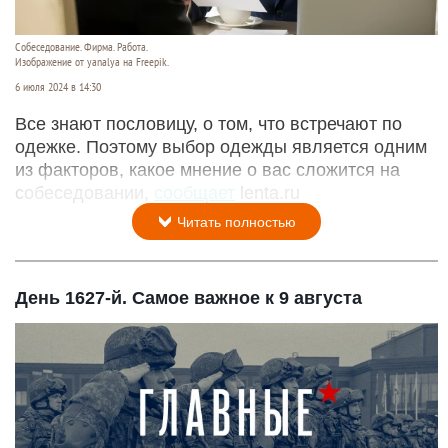
Собеседование. Фирма. Работа.
Изображение от yanalya на Freepik.
6 июля 2024 в 14:30
Все знают пословицу, о том, что встречают по
одежке. Поэтому выбор одежды является одним
из факторов, какое мнение о вас сложится на
собеседовании,
сообщает
lenta.ru
Читать полностью
День 1627-й. Самое важное к 9 августа