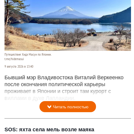
Путешествие Хидэ Масуи по Японии.
t.me/hidemasui
9 августа 2026 в 13:40
Бывший мэр Владивостока Виталий Веркеенко
после окончания политической карьеры
проживает в Японии и строит там курорт с
виллами в духе Лапландии.
Читать полностью
SOS: яхта села мель возле маяка