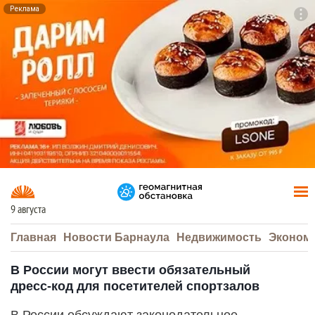
Реклама
To
F7
9 августа
Главная
Новости Барнаула
Недвижимость
Эконом
В России могут ввести обязательный
дресс‑код для посетителей спортзалов
В России обсуждают законодательное