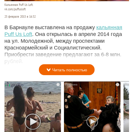
Кальянная Puff Us Loft.
vk.com/puffusloft
25 февраля 2015 в 16:32
В Барнауле выставлена на продажу
кальянная
Puff Us Loft
. Она открылась в апреле 2014 года
на ул. Молодежной, между проспектами
Красноармейский и Социалистический.
Приобрести заведение предлагают за 6-8 млн.
рублей.
Читать полностью
i
i