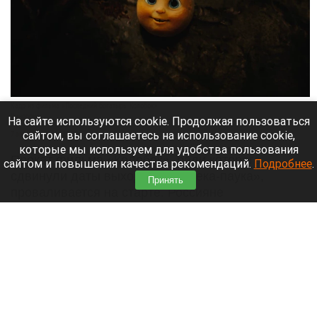
Кадр из фильма «Последний богатырь. Колобок».
Кинопоиск
На сайте используются cookie. Продолжая пользоваться
сайтом, вы соглашаетесь на использование cookie,
7 августа 2026 в 11:25
которые мы используем для удобства пользования
Прокат фильма «Колобок», ради которого
сайтом и повышения качества рекомендаций.
Подробнее
.
сдвинули даты выхода «Человека-паука»,
Принять
проваливается на старте. Россияне
отказываются покупать билеты на российскую
ленту. Часть аудитории публично отказалась
поддерживать проект рублем.
Читать полностью
Из-за непогоды погибли женщина и ребенок в