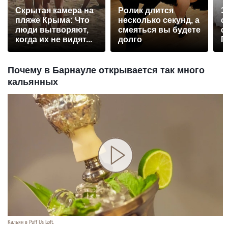
Скрытая камера на
Ролик длится
Э
пляже Крыма: Что
несколько секунд, а
о
люди вытворяют,
смеяться вы будете
с
когда их не видят...
долго
П
р
Почему в Барнауле открывается так много
кальянных
Кальян в Puff Us Loft.