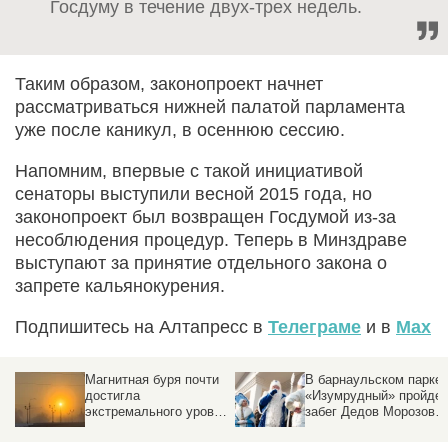
Госдуму в течение двух-трех недель.
Таким образом, законопроект начнет
рассматриваться нижней палатой парламента
уже после каникул, в осеннюю сессию.
Напомним, впервые с такой инициативой
сенаторы выступили весной 2015 года, но
законопроект был возвращен Госдумой из-за
несоблюдения процедур. Теперь в Минздраве
выступают за принятие отдельного закона о
запрете кальянокурения.
Подпишитесь на Алтапресс в
Телеграме
и в
Max
В барнаульском парке
От ФАПов до МРТ: как
«Изумрудный» пройдет
в Алтайском крае
ня
забег Дедов Морозов и
модернизируют
Снегурочек
медицину