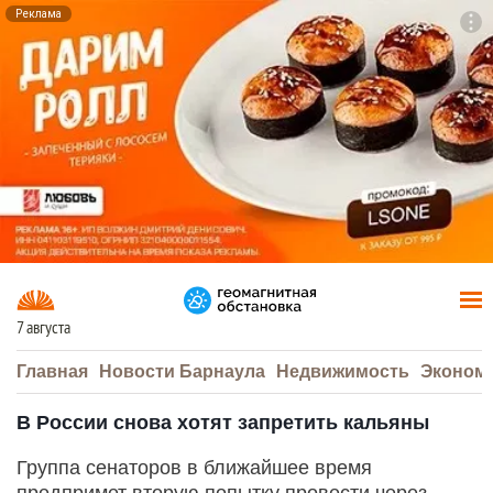
Реклама
To
F7
7 августа
Главная
Новости Барнаула
Недвижимость
Эконом
В России снова хотят запретить кальяны
Группа сенаторов в ближайшее время
предпримет вторую попытку провести через