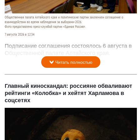
Общественная палата Алтайского края и политические партии заключили соглашение о
взаимодействии во время наблюдения за выборами-2026.
Фото предоставлено пресс-службой партии «Единая Россия».
7 августа 2026 в 12:34
Подписание соглашения состоялось 6 августа в
Общественной палате Алтайского края.
Читать полностью
Главный киноскандал: россияне обваливают
рейтинги «Колобка» и хейтят Харламова в
соцсетях