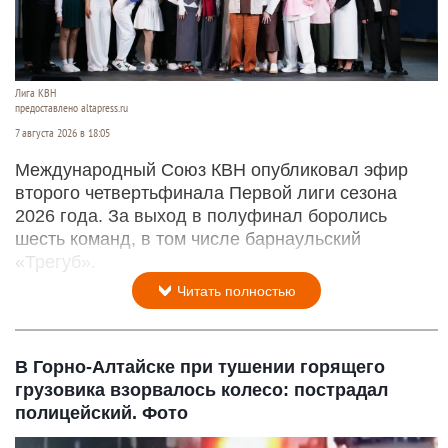
Лига КВН
предоставлено altapress.ru
7 августа 2026 в 18:05
Международный Союз КВН опубликовал эфир
второго четвертьфинала Первой лиги сезона
2026 года. За выход в полуфинал боролись
шесть команд, в том числе барнаульский
«Трегуб».
Читать полностью
В Горно-Алтайске при тушении горящего
грузовика взорвалось колесо: пострадал
полицейский. Фото