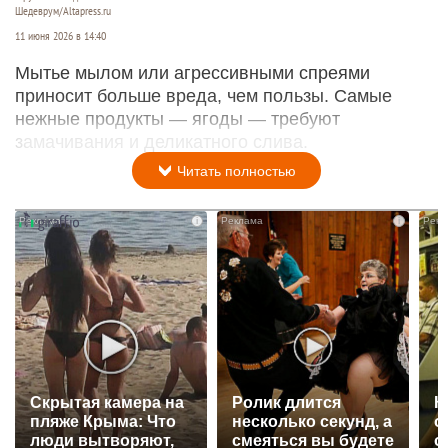
Шедеврум/Altapress.ru
11 июня 2026 в 14:40
Мытье мылом или агрессивными спреями
приносит больше вреда, чем пользы. Самые
нежные продукты — ягоды — требуют
замачивания и деликатного слива.
Читать полностью
i
i
Скрытая камера на
Ролик длится
К
пляже Крыма: Что
несколько секунд, а
о
люди вытворяют,
смеяться вы будете
о