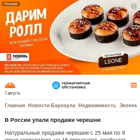
Реклама
To
F7
7 августа
Главная
Новости Барнаула
Недвижимость
Эконом
В России упали продажи черешни
Натуральные продажи черешни с 25 мая по 9
июня сократились на 15 процентов, сообщает