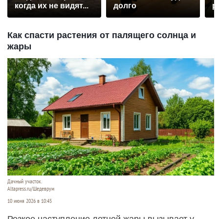
когда их не видят...
долго
р
Как спасти растения от палящего солнца и
жары
Дачный участок.
Altapress.ru/Шедеврум
10 июня 2026 в 10:45
Резкое наступление летней жары вызывает у