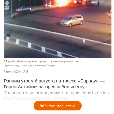
В Горно-Алтайске при тушении горящего грузовика взорвалось колесо
скриншот видео транспортной полиции Сибири
7 августа 2026 в 17:45
Ранним утром 6 августа на трассе «Барнаул —
Горно-Алтайск» загорелся большегруз.
Транспортные полицейские начали тушить огонь,
но от жара взорвалось колесо.
Читать полностью