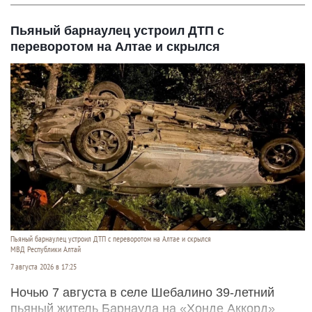
Пьяный барнаулец устроил ДТП с
переворотом на Алтае и скрылся
Пьяный барнаулец устроил ДТП с переворотом на Алтае и скрылся
МВД Республики Алтай
7 августа 2026 в 17:25
Ночью 7 августа в селе Шебалино 39-летний
пьяный житель Барнаула на «Хонде Аккорд»