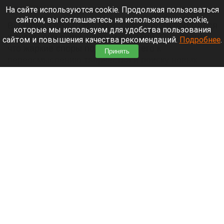
7 августа 2026 в 17:05
На сайте используются cookie. Продолжая пользоваться
сайтом, вы соглашаетесь на использование cookie,
Выдержав шквал критики, Дима Билан обратился
которые мы используем для удобства пользования
к аудитории с признанием в любви. Он отметил,
сайтом и повышения качества рекомендаций.
Подробнее
.
что жаркие споры подтолкнули его к
Принять
переосмыслению творчества и поиску новых
смыслов, горизонтов и внутренних глубин.
Читать полностью
«Домашние супчики»: как алтайские
волонтеры объединяют детей и взрослых
ради общей цели