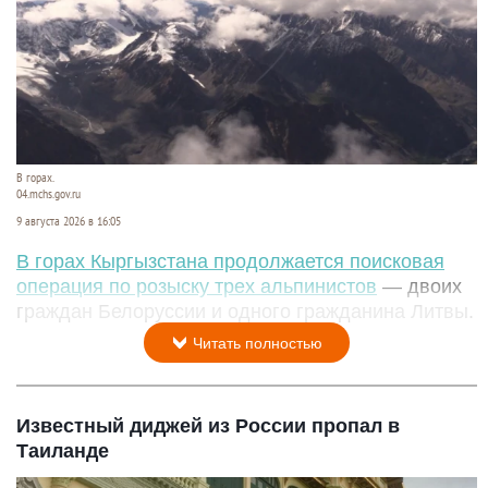
В горах.
04.mchs.gov.ru
9 августа 2026 в 16:05
В горах Кыргызстана продолжается поисковая
операция по розыску трех альпинистов
— двоих
граждан Белоруссии и одного гражданина Литвы.
Читать полностью
Известный диджей из России пропал в
Таиланде