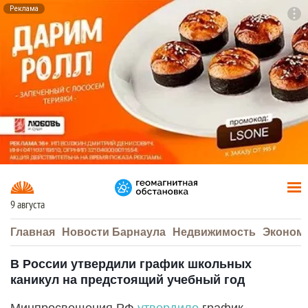
Реклама
To
F7
9 августа
Главная
Новости Барнаула
Недвижимость
Эконом
В России утвердили график школьных
каникул на предстоящий учебный год
Минпросвещения РФ
утвердило
график