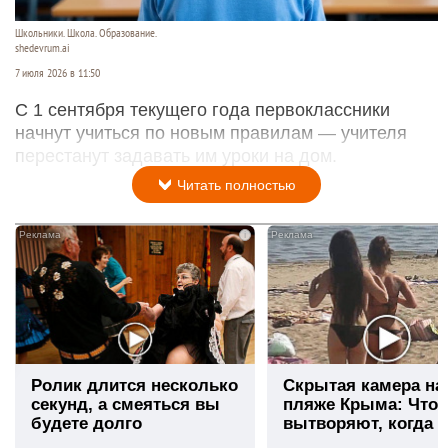
Школьники. Школа. Образование.
shedevrum.ai
7 июля 2026 в 11:50
С 1 сентября текущего года первоклассники
начнут учиться по новым правилам — учителя
перестанут задавать им уроки на дом.
Читать полностью
i
Ролик длится несколько
Скрытая камера на
секунд, а смеяться вы
пляже Крыма: Что
будете долго
вытворяют, когда и
видят...