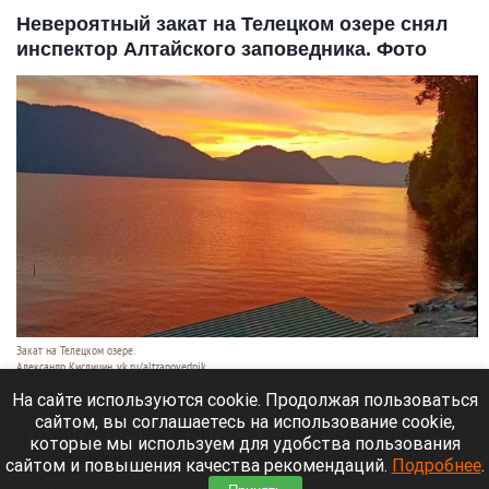
Невероятный закат на Телецком озере снял
инспектор Алтайского заповедника. Фото
Закат на Телецком озере.
Александр Кислицин, vk.ru/altzapovednik
9 августа 2026 в 15:05
На сайте используются cookie. Продолжая пользоваться
сайтом, вы соглашаетесь на использование cookie,
В один из вечеров августа в небе над Телецким
которые мы используем для удобства пользования
озером разыгралось настоящее представление:
сайтом и повышения качества рекомендаций.
Подробнее
.
—разные оттенки оранжево-красного на фоне