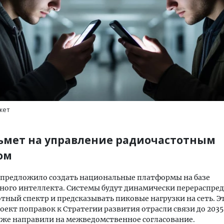
тектурный код начинается с
Ищем новые берега. Ген
ли. Мощение крупноформатными
«Жилищной инициативы»
тами становится новым
Гатилов — о том, как де
жет
ндартом благоустройства
оставаться на плаву, ког
штормит
ОИТЕЛЬСТВО
ьмет на управление радиочастотным
СТРОИТЕЛЬСТВО
ом
 предложило создать национальные платформы на базе
ного интеллекта. Системы будут динамически перераспре
тный спектр и предсказывать пиковые нагрузки на сеть. Э
оект поправок к Стратегии развития отрасли связи до 2035 
же направили на межведомственное согласование.