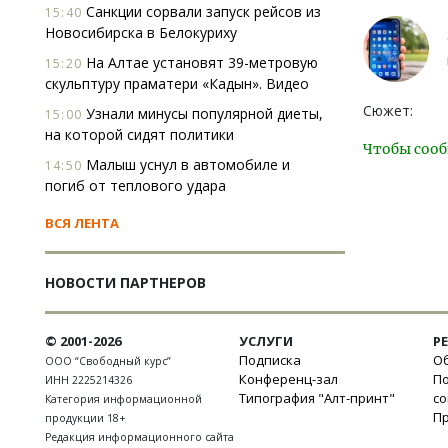
Санкции сорвали запуск рейсов из
15:40
Новосибирска в Белокуриху
На Алтае установят 39-метровую
15:20
скульптуру праматери «Кадын». Видео
Сюжет:
Узнали минусы популярной диеты,
15:00
на которой сидят политики
Чтобы сооб
Малыш уснул в автомобиле и
14:50
погиб от теплового удара
ВСЯ ЛЕНТА
НОВОСТИ ПАРТНЕРОВ
© 2001-2026
УСЛУГИ
Р
Подписка
Об
ООО “Свободный курс”
Конференц-зал
П
ИНН 2225214326
Типография "Алт-принт"
с
Категория информационной
П
продукции 18+
Редакция информационного сайта