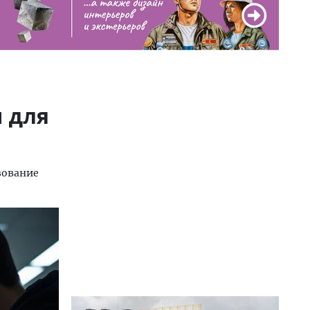
 для
зование