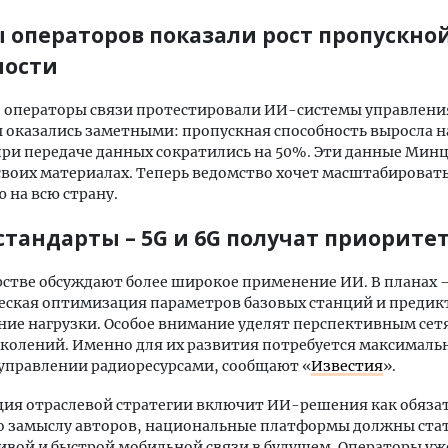
 операторов показали рост пропускно
ности
 операторы связи протестировали ИИ-системы управлени
 оказались заметными: пропускная способность выросла н
ри передаче данных сократились на 50%. Эти данные Ми
своих материалах. Теперь ведомство хочет масштабироват
 на всю страну.
стандарты – 5G и 6G получат приорите
стве обсуждают более широкое применение ИИ. В планах 
еская оптимизация параметров базовых станций и предик
ие нагрузки. Особое внимание уделят перспективным сет
колений. Именно для их развития потребуется максималь
 управлении радиоресурсами, сообщают «
Известия
».
ция отраслевой стратегии включит ИИ-решения как обяза
о замыслу авторов, национальные платформы должны ста
ивой и быстрой мобильной связи в будущем. Операторы у