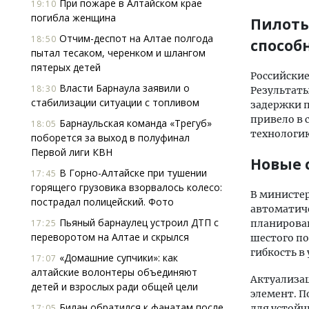
При пожаре в Алтайском крае
19:10
погибла женщина
Пилоты
Отчим-деспот на Алтае полгода
18:50
способ
пытал тесаком, черенком и шлангом
пятерых детей
Российские
Власти Барнаула заявили о
18:30
Результаты
стабилизации ситуации с топливом
задержки п
привело в 
Барнаульская команда «Трегуб»
18:05
технологию
поборется за выход в полуфинал
Первой лиги КВН
Новые 
В Горно-Алтайске при тушении
17:45
горящего грузовика взорвалось колесо:
В министер
пострадал полицейский. Фото
автоматич
Пьяный барнаулец устроил ДТП с
17:25
планирован
переворотом на Алтае и скрылся
шестого по
гибкость в
«Домашние супчики»: как
17:07
алтайские волонтеры объединяют
Актуализа
детей и взрослых ради общей цели
элемент. П
Билан обратился к фанатам после
17:05
для устойч