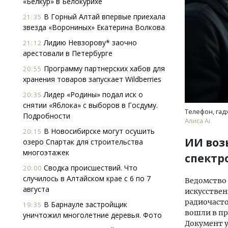
«Белкур» в Белокурихе
В Горный Алтай впервые приехала
21:35
звезда «Ворониных» Екатерина Волкова
Лидию Невзорову* заочно
21:12
арестовали в Петербурге
Программу партнерских хабов для
20:55
хранения товаров запускает Wildberries
Смелость архитектурных идей.
Архи
Лидер «Родины» подал иск о
20:35
Генеральный директор компании
зем
снятии «Яблока» с выборов в Госдуму.
ЗИАС — об эстетике городов,
пли
Телефон, гад
Подробности
трендах в фасадах и развитии рынка
ста
Алиса Аi
В Новосибирске могут осушить
20:15
СТРОИТЕЛЬСТВО
СТР
ИИ воз
озеро Спартак для строительства
многоэтажек
спектр
Сводка происшествий. Что
20:00
случилось в Алтайском крае с 6 по 7
Ведомство
августа
искусствен
радиочасто
В Барнауле застройщик
19:35
вошли в пр
уничтожил многолетние деревья. Фото
Документ у