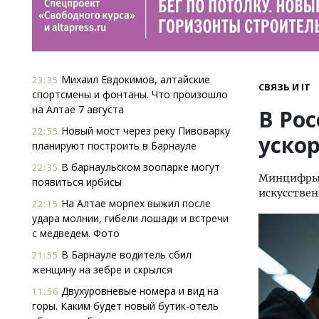
Михаил Евдокимов, алтайские
23:35
СВЯЗЬ И IT
спортсмены и фонтаны. Что произошло
на Алтае 7 августа
В Ро
Новый мост через реку Пивоварку
22:55
уско
планируют построить в Барнауле
В барнаульском зоопарке могут
22:35
Минцифры 
появиться ирбисы
искусствен
На Алтае морпех выжил после
22:15
удара молнии, гибели лошади и встречи
с медведем. Фото
В Барнауле водитель сбил
21:55
женщину на зебре и скрылся
Двухуровневые номера и вид на
11:56
горы. Каким будет новый бутик-отель