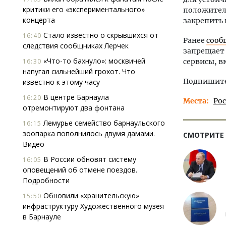
критики его «экспериментального»
положитель
концерта
закрепить 
Стало известно о скрывшихся от
16:40
Ранее
сооб
следствия сообщниках Лерчек
запрещает 
«Что-то бахнуло»: москвичей
16:30
сервисы, в
напугал сильнейший грохот. Что
Подпишитес
известно к этому часу
В центре Барнаула
16:20
Места
Ро
отремонтируют два фонтана
Лемурье семейство барнаульского
16:15
зоопарка пополнилось двумя дамами.
СМОТРИТЕ
Видео
В России обновят систему
16:05
оповещений об отмене поездов.
Подробности
Обновили «хранительскую»
15:50
инфраструктуру Художественного музея
в Барнауле