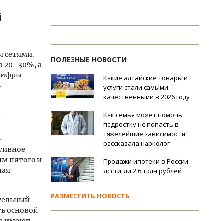
й
я сетями.
ПОЛЕЗНЫЕ НОВОСТИ
а 20–30%, а
нцифры
Какие алтайские товары и
ь
услуги стали самыми
качественными в 2026 году
т
Как семья может помочь
подростку не попасть в
тяжелейшие зависимости,
–
рассказала нарколог
тивное
ям пятого и
Продажи ипотеки в России
ная
достигли 2,6 трлн рублей
РАЗМЕСТИТЬ НОВОСТЬ
тельный
ть основой
же имеют