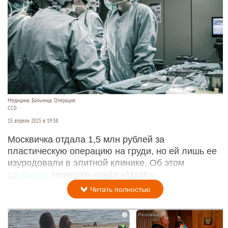
Медицина. Больница. Операция.
СС0
15 апреля 2025 в 19:38
Москвичка отдала 1,5 млн рублей за
пластическую операцию на груди, но ей лишь ее
изуродовали в элитной клинике. Об этом
сообщает
телеграм-канал «Mash».
Читать полностью
i