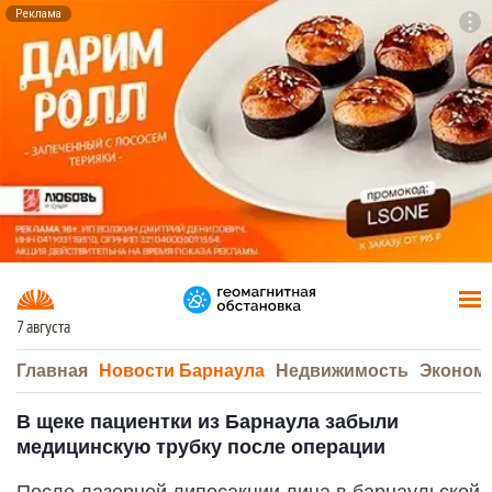
Реклама
To
F7
7 августа
Главная
Новости Барнаула
Недвижимость
Эконом
В щеке пациентки из Барнаула забыли
медицинскую трубку после операции
После лазерной липосакции лица в барнаульской