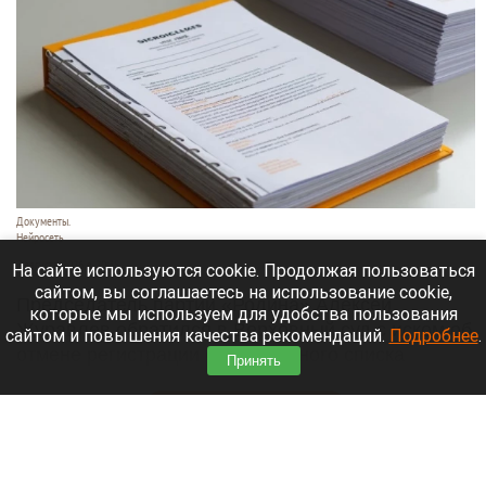
Документы.
Нейросеть
7 августа 2026 в 20:35
На сайте используются cookie. Продолжая пользоваться
сайтом, вы соглашаетесь на использование cookie,
Председатель партии «Родина» Алексей
которые мы используем для удобства пользования
Журавлев обратился в Верховный суд с иском об
сайтом и повышения качества рекомендаций.
Подробнее
.
отмене регистрации федерального списка
Принять
«Яблока» на выборах в Госдуму.
Читать полностью