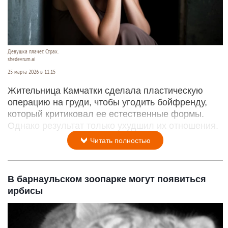
Девушка плачет. Страх.
shedevrum.ai
25 марта 2026 в 11:15
Жительница Камчатки сделала пластическую
операцию на груди, чтобы угодить бойфренду,
который критиковал ее естественные формы.
Однако результат только ухудшил их отношения.
Читать полностью
В барнаульском зоопарке могут появиться
ирбисы