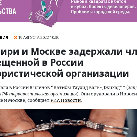
ВИЯ
19 АВГУСТА 2022
10:30
бири и Москве задержали ч
ещенной в России
ористической организации
ала в России 8 членов "Катибы Таухид валь-Джихад"* (
зап
 РФ террористическая организация
). Они орудовали в Новос
е и Москве, сообщает
РИА Новости
.