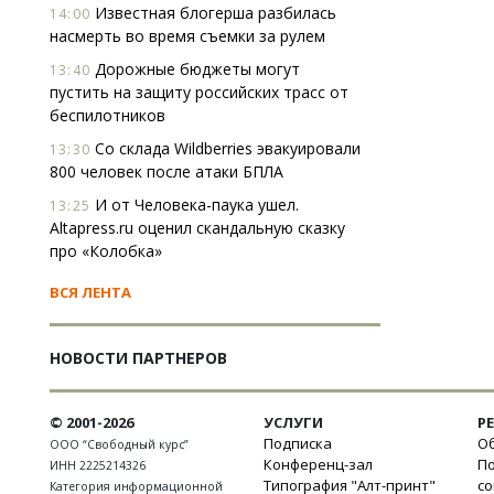
Известная блогерша разбилась
14:00
насмерть во время съемки за рулем
Дорожные бюджеты могут
13:40
пустить на защиту российских трасс от
беспилотников
Со склада Wildberries эвакуировали
13:30
800 человек после атаки БПЛА
И от Человека-паука ушел.
13:25
Altapress.ru оценил скандальную сказку
про «Колобка»
ВСЯ ЛЕНТА
НОВОСТИ ПАРТНЕРОВ
© 2001-2026
УСЛУГИ
Р
Подписка
Об
ООО “Свободный курс”
Конференц-зал
П
ИНН 2225214326
Типография "Алт-принт"
с
Категория информационной