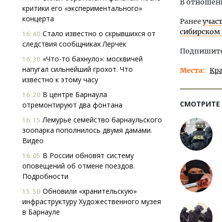
В отношени
критики его «экспериментального»
концерта
Ранее
учас
сибирском 
Стало известно о скрывшихся от
16:40
следствия сообщниках Лерчек
Подпишитес
«Что-то бахнуло»: москвичей
16:30
напугал сильнейший грохот. Что
Места
Кр
известно к этому часу
В центре Барнаула
16:20
СМОТРИТЕ
отремонтируют два фонтана
Лемурье семейство барнаульского
16:15
зоопарка пополнилось двумя дамами.
Видео
В России обновят систему
16:05
оповещений об отмене поездов.
Подробности
Обновили «хранительскую»
15:50
инфраструктуру Художественного музея
в Барнауле