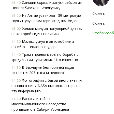
Санкции сорвали запуск рейсов из
15:40
Новосибирска в Белокуриху
Сюжет:
На Алтае установят 39-метровую
15:20
скульптуру праматери «Кадын». Видео
Сюжет:
Узнали минусы популярной диеты,
15:00
Чтобы сооб
на которой сидят политики
Малыш уснул в автомобиле и
14:50
погиб от теплового удара
Трамп принял меры по борьбе с
14:40
«родильным туризмом». Что известно
В Барнауле без горячей воды
14:30
остаются 203 тысячи человек
Фотография с базой инопланетян
14:20
попала в сеть. NASA пыталась стереть
эту информацию
Раскрыли тайны
14:10
многомиллионного наследства
пропавшего в Сибири Усольцева