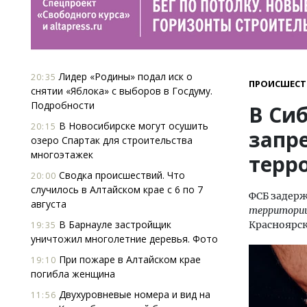
Лидер «Родины» подал иск о
20:35
ПРОИСШЕСТ
снятии «Яблока» с выборов в Госдуму.
Подробности
В Си
В Новосибирске могут осушить
20:15
запр
озеро Спартак для строительства
многоэтажек
терр
Сводка происшествий. Что
20:00
случилось в Алтайском крае с 6 по 7
ФСБ задерж
августа
территории
В Барнауле застройщик
Красноярск
19:35
уничтожил многолетние деревья. Фото
При пожаре в Алтайском крае
19:10
погибла женщина
Двухуровневые номера и вид на
11:56