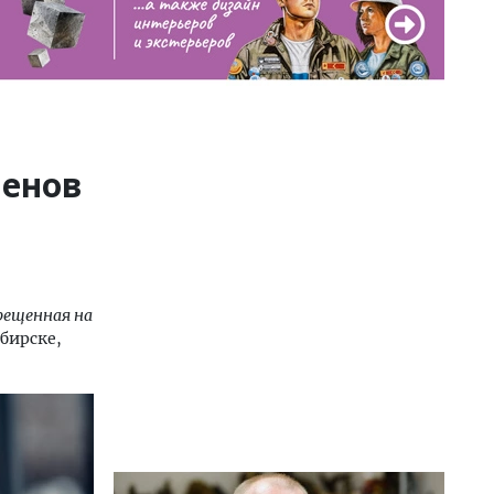
ленов
рещенная на
ибирске,