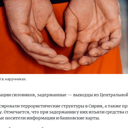
ость архитектурных идей.
Архитектурный код начин
еральный директор компании
земли. Мощение крупно
 — об эстетике городов,
плитами становится нов
дах в фасадах и развитии рынка
стандартом благоустрой
ОИТЕЛЬСТВО
СТРОИТЕЛЬСТВО
 в наручниках.
ации силовиков, задержанные — выходцы из Центральной
ировали террористические структуры в Сирии, а также п
. Отмечается, что при задержании у них изъяли средства с
ые носители информации и банковские карты.