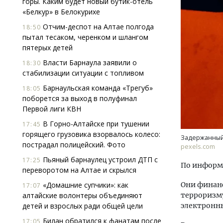
горы. Каким будет новый бутик-отель
«Белкур» в Белокурихе
Отчим-деспот на Алтае полгода
18:50
пытал тесаком, черенком и шлангом
пятерых детей
Власти Барнаула заявили о
18:30
стабилизации ситуации с топливом
Ищем новые берега. Гендиректор
Смел
Барнаульская команда «Трегуб»
18:05
«Жилищной инициативы» Юрий
Ген
поборется за выход в полуфинал
Гатилов — о том, как девелоперу
ЗИАС
Первой лиги КВН
оставаться на плаву, когда рынок
трен
В Горно-Алтайске при тушении
17:45
штормит
СТР
горящего грузовика взорвалось колесо:
Задержанный
СТРОИТЕЛЬСТВО
пострадал полицейский. Фото
pexels.com
Пьяный барнаулец устроил ДТП с
17:25
По информ
переворотом на Алтае и скрылся
«Домашние супчики»: как
Они финанс
17:07
алтайские волонтеры объединяют
терроризму
детей и взрослых ради общей цели
электронн
Билан обратился к фанатам после
17:05