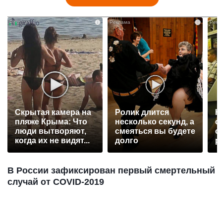
i
i
Скрытая камера на
Ролик длится
К
пляже Крыма: Что
несколько секунд, а
о
люди вытворяют,
смеяться вы будете
о
когда их не видят...
долго
р
В России зафиксирован первый смертельный
случай от COVID-2019