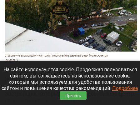
В Барнауле застройщик уничтожил многолетние деревья ради бизнес-центра
incident22
7 августа 2026 в 19:35
На сайте используются cookie. Продолжая пользоваться
сайтом, вы соглашаетесь на использование cookie,
Жители Барнаула возмущены вырубкой
которые мы используем для удобства пользования
деревьев на Змеиногорском тракте, 104 п/5.
сайтом и повышения качества рекомендаций.
Подробнее
.
Застройщик, который строит рядом бизнес-центр,
Принять
спилил практически все насаждения, в том числе
многолетние березы и сосны.
Читать полностью