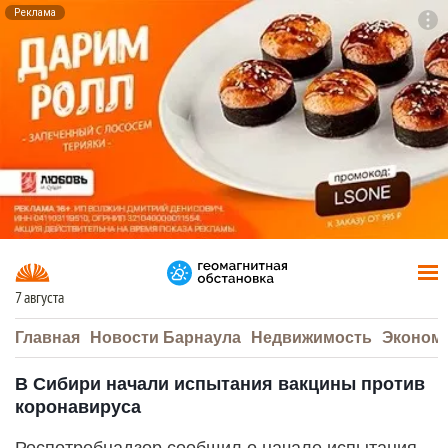
Реклама
To
F7
7 августа
Главная
Новости Барнаула
Недвижимость
Эконом
В Сибири начали испытания вакцины против
коронавируса
Роспотребнадзор сообщил о начале испытания