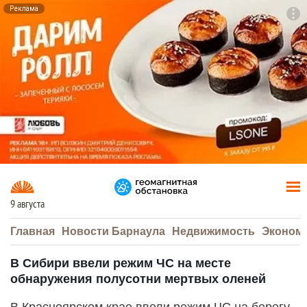
Реклама
To
F7
9 августа
Главная
Новости Барнаула
Недвижимость
Эконом
В Сибири ввели режим ЧС на месте
обнаружения полусотни мертвых оленей
В Красноярском крае ввели режим ЧС на берегу