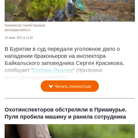
Госинспектор Сергей Красиков.
baikalzapovednik.ru
14 июля 2021 в 11:18
В Бурятии в суд передали уголовное дело о
нападении браконьеров на инспектора
Байкальского заповедника Сергея Красикова,
сообщает "
Сибирь.Реалии
"
(признана
иностранным агентом).
Читать полностью
Охотинспекторов обстреляли в Приамурье.
Пуля пробила машину и ранила сотрудника