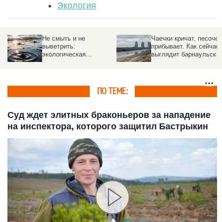
Экология
Чаечки кричат, песочек
Затонул теплоход в
прибывает. Как сейчас
Сибири. Произошел
выглядит барнаульский
разлив дизельного
 —
«Ковш», который могут
топлива
засыпать
ПО ТЕМЕ:
Суд ждет элитных браконьеров за нападение
на инспектора, которого защитил Бастрыкин