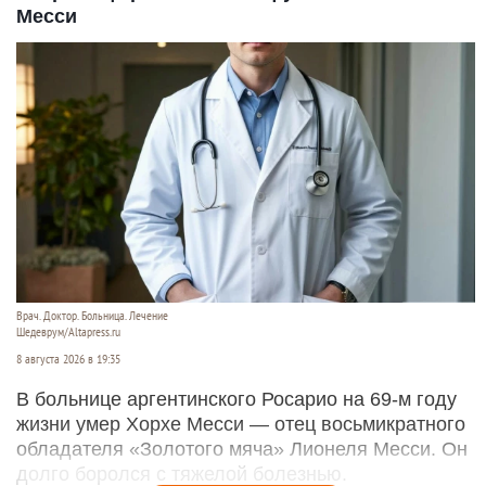
Месси
Врач. Доктор. Больница. Лечение
Шедеврум/Altapress.ru
8 августа 2026 в 19:35
В больнице аргентинского Росарио на 69-м году
жизни умер Хорхе Месси — отец восьмикратного
обладателя «Золотого мяча» Лионеля Месси. Он
долго боролся с тяжелой болезнью.