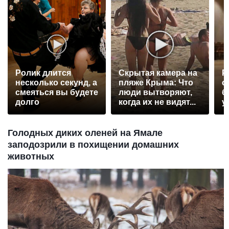
Ролик длится
Скрытая камера на
Р
несколько секунд, а
пляже Крыма: Что
с
смеяться вы будете
люди вытворяют,
б
долго
когда их не видят...
у
Голодных диких оленей на Ямале
заподозрили в похищении домашних
животных