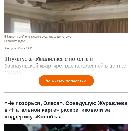
В барнаульской многоэтажке обвалилась штукатурка.
Скриншот видео
8 августа 2026 в 18:35
Штукатурка обвалилась с потолка в
барнаульской квартире, расположенной в центре
города.
Читать полностью
«Не позорься, Олеся». Соведущую Журавлева
в «Натальной карте» раскритиковали за
поддержку «Колобка»