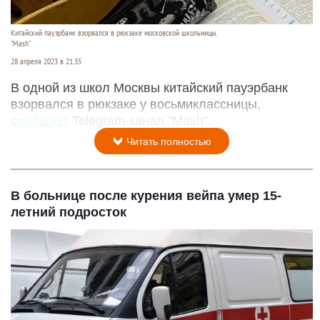
Китайский пауэрбанк взорвался в рюкзаке московской школьницы.
"Mash"
28 апреля 2023 в 21:35
В одной из школ Москвы китайский пауэрбанк
взорвался в рюкзаке у восьмиклассницы,
сообщает
Telegram-канал "Mash".
Читать полностью
В больнице после курения вейпа умер 15-
летний подросток