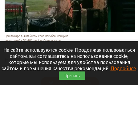
При пожаре в Алтайском крае погибла женщина
пресс-служба ГУ МЧС по Алтайскому краю
7 августа 2026 в 19:10
На сайте используются cookie. Продолжая пользоваться
сайтом, вы соглашаетесь на использование cookie,
Ночью 7 августа в селе Чернопятово
которые мы используем для удобства пользования
Павловского района загорелся частный дом.
сайтом и повышения качества рекомендаций.
Подробнее
.
Пожарные нашли внутри тело пожилой женщины.
Принять
Читать полностью
Сводка происшествий. Что случилось в
Алтайском крае с 6 по 7 августа