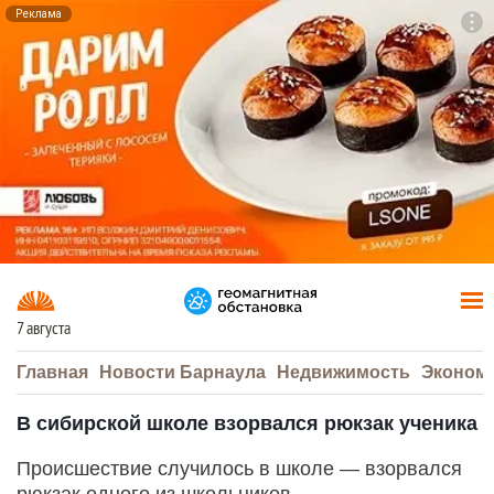
Реклама
To
F7
7 августа
Главная
Новости Барнаула
Недвижимость
Эконом
В сибирской школе взорвался рюкзак ученика
Происшествие случилось в школе — взорвался
рюкзак одного из школьников.