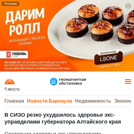
Реклама
To
F7
9 августа
Главная
Новости Барнаула
Недвижимость
Эконом
В СИЗО резко ухудшилось здоровье экс-
управделами губернатора Алтайского края
Состояние здоровья экс-управделами