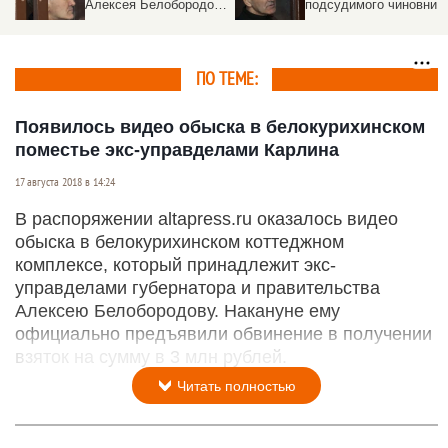
дова
подсудимого чиновника
Белобородова
в СИЗО
неожиданно отпусти
под домашний арест
ПО ТЕМЕ:
Появилось видео обыска в белокурихинском
поместье экс-управделами Карлина
17 августа 2018 в 14:24
В распоряжении altapress.ru оказалось видео
обыска в белокурихинском коттеджном
комплексе, который принадлежит экс-
управделами губернатора и правительства
Алексею Белобородову. Накануне ему
официально предъявили обвинение в получении
взяток на сумму в 3 млн рублей.
Читать полностью