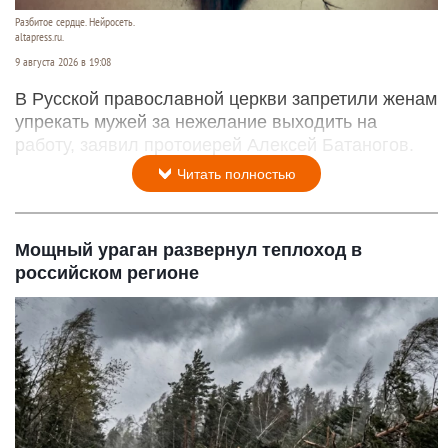
Разбитое сердце. Нейросеть.
altapress.ru.
9 августа 2026 в 19:08
В Русской православной церкви запретили женам
упрекать мужей за нежелание выходить на
работу, заявил протоиерей Алексей Батаногов.
Читать полностью
Мощный ураган развернул теплоход в
российском регионе