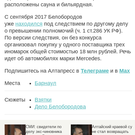
расположены сауна и бильярдная.
С сентября 2017 Белобородов
уже
находился
под следствием по другому делу
о превышении полномочий (ч. 1 ст.286 УК РФ).
По версии следствия, он без конкурса
организовал покупку у одного поставщика трех
иномарок общей стоимостью 18 млн рублей. Речь
идет об автомобилях марки Mercedes.
Подпишитесь на Алтапресс в
Телеграме
и в
Max
Места
Барнаул
Сюжеты
Взятки
Дело Белобородова
Алтайский краевой суд
Алтайского экс-
а
не стал возвращать
чиновника