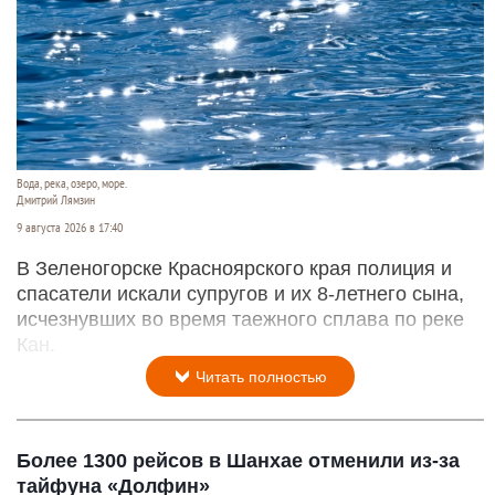
Вода, река, озеро, море.
Дмитрий Лямзин
9 августа 2026 в 17:40
В Зеленогорске Красноярского края полиция и
спасатели искали супругов и их 8-летнего сына,
исчезнувших во время таежного сплава по реке
Кан.
Читать полностью
Более 1300 рейсов в Шанхае отменили из-за
тайфуна «Долфин»