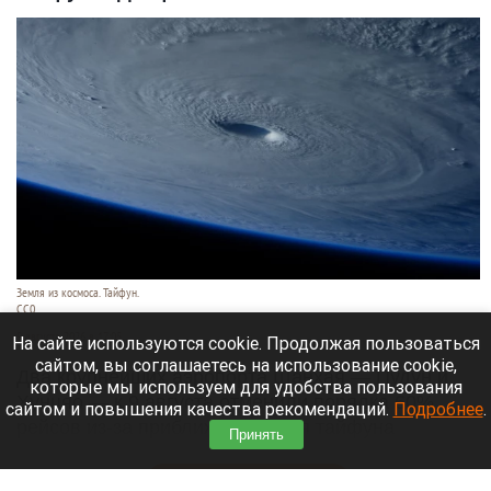
Земля из космоса. Тайфун.
СС0
9 августа 2026 в 17:05
На сайте используются cookie. Продолжая пользоваться
сайтом, вы соглашаетесь на использование cookie,
Два крупнейших аэропорта Шанхая — Пудун и
которые мы используем для удобства пользования
Хунцяо — к 9 августа отменили порядка 60%
сайтом и повышения качества рекомендаций.
Подробнее
.
рейсов из-за приближающегося тайфуна
Принять
«Долфин».
Читать полностью