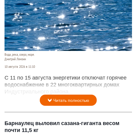
Вода, река, озеро, море.
Дмитрий Лямзин
10 августа 2026 в 11:10
С 11 по 15 августа энергетики отключат горячее
водоснабжение в 22 многоквартирных домах
Индустриального района.
Читать полностью
Барнаулец выловил сазана-гиганта весом
почти 11,5 кг