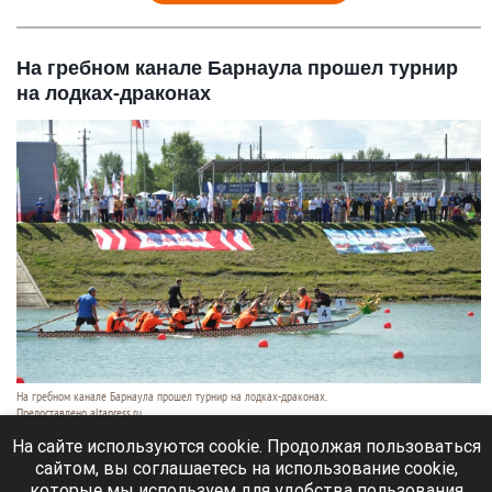
На гребном канале Барнаула прошел турнир
на лодках-драконах
На гребном канале Барнаула прошел турнир на лодках-драконах.
Предоставлено altapress.ru
10 августа 2026 в 10:50
На сайте используются cookie. Продолжая пользоваться
сайтом, вы соглашаетесь на использование cookie,
В День физкультурника, 8 августа, на гребном
которые мы используем для удобства пользования