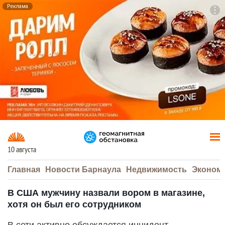
Реклама
To
F7
10 августа
Главная
Новости Барнаула
Недвижимость
Эконом
В США мужчину назвали вором в магазине,
хотя он был его сотрудником
В сети активно обсуждается инцидент,