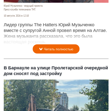
Юрий Музыченко - ведущий проекта.
Пресс-служба телеканала ТНТ.
10 августа 2026 в 12:10
Лидер группы The Hatters Юрий Музыченко
вместе с супругой Анной провел время на Алтае.
Жена музыканта рассказала, что это была
настоящая роскошь.
Читать полностью
В Барнауле на улице Пролетарской очередной
дом сносят под застройку