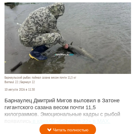
Барнаульский рыбак поймал сазана весом почти 11,5 кг
Barnaul 22 | Барнаул 22
10 августа 2026 в 11:30
Барнаулец Дмитрий Мигов выловил в Затоне
гигантского сазана весом почти 11,5
килограммов. Эмоциональные кадры с рыбой
появились
в канале «Барнаул 22» в MAX.
Читать полностью