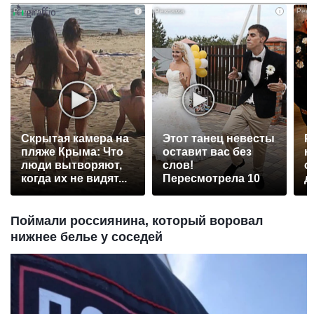
i
i
Скрытая камера на
Этот танец невесты
Р
пляже Крыма: Что
оставит вас без
н
люди вытворяют,
слов!
с
когда их не видят...
Пересмотрела 10
д
раз
Поймали россиянина, который воровал
нижнее белье у соседей