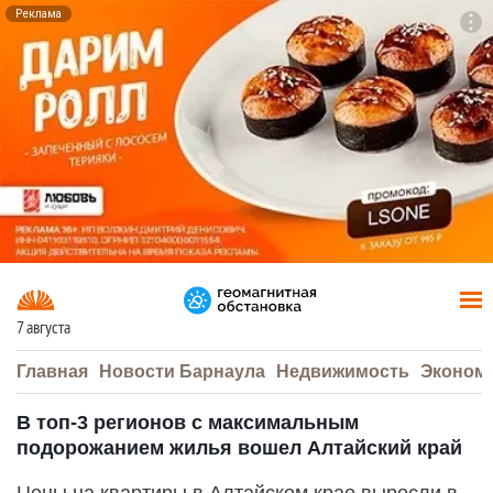
Реклама
To
F7
7 августа
Главная
Новости Барнаула
Недвижимость
Эконом
В топ-3 регионов с максимальным
подорожанием жилья вошел Алтайский край
Цены на квартиры в Алтайском крае выросли в