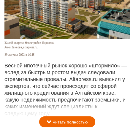
Жилой квартал. Новостройки. Парковки.
Анна Зайкова, altapress.ru.
29 августа 2022 в 10:45
Весной ипотечный рынок хорошо «штормило» —
вслед за быстрым ростом выдач следовали
стремительные провалы. Altapress.ru выяснил у
экспертов, что сейчас происходит со сферой
жилищного кредитования в Алтайском крае,
какую недвижимость предпочитают заемщики, и
каких изменений ждут специалисты к
следующему году.
Читать полностью