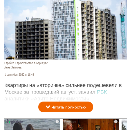
Стройка. Строительство в Барнауле.
Анна Зайкова.
1 сентября 2022 в 18:46
Квартиры на «вторичке» сильнее подешевели в
Москве за прошедший август, заявил
РБК
аналитики «Авито Недвижимости».
Читать полностью
i
i