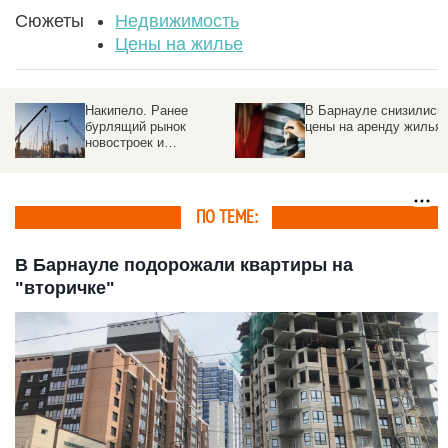
Сюжеты
Недвижимость
Цены на жилье
В Барнауле снизились
В Алтайском крае
цены на аренду жилья
выплатить ипотеку
сложнее, чем в
половине других
регионов
ПО ТЕМЕ:
В Барнауле подорожали квартиры на
"вторичке"