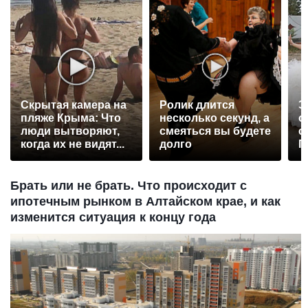
Скрытая камера на
Ролик длится
Э
пляже Крыма: Что
несколько секунд, а
о
люди вытворяют,
смеяться вы будете
с
когда их не видят...
долго
П
р
Брать или не брать. Что происходит с
ипотечным рынком в Алтайском крае, и как
изменится ситуация к концу года