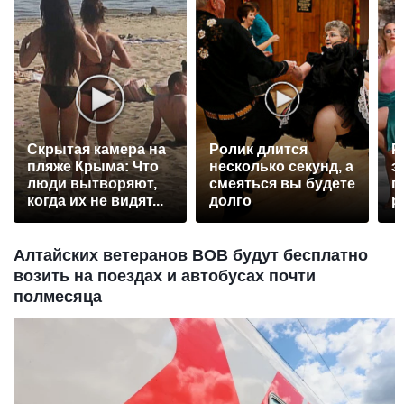
Скрытая камера на
Ролик длится
Р
пляже Крыма: Что
несколько секунд, а
э
люди вытворяют,
смеяться вы будете
п
когда их не видят...
долго
р
Алтайских ветеранов ВОВ будут бесплатно
возить на поездах и автобусах почти
полмесяца