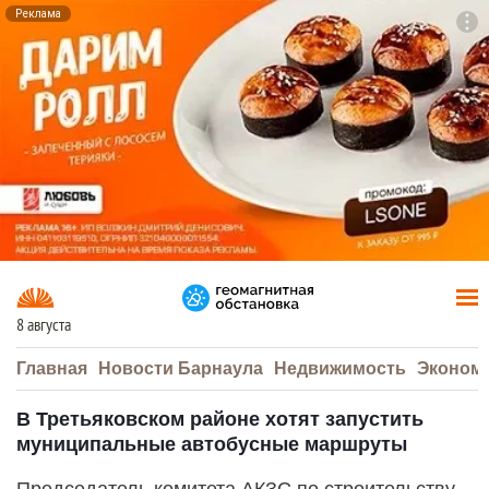
Реклама
To
F7
8 августа
Главная
Новости Барнаула
Недвижимость
Эконом
В Третьяковском районе хотят запустить
муниципальные автобусные маршруты
Председатель комитета АКЗС по строительству