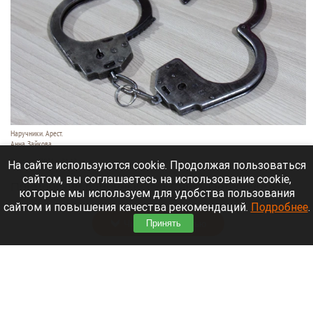
Наручники. Арест.
Анна Зайкова
7 августа 2026 в 21:12
На сайте используются cookie. Продолжая пользоваться
сайтом, вы соглашаетесь на использование cookie,
Приморский районный суд Санкт-Петербурга
которые мы используем для удобства пользования
заочно заключил Лидию Невзорову* под стражу.
сайтом и повышения качества рекомендаций.
Подробнее
.
Читать полностью
Принять
Программу партнерских хабов для хранения
товаров запускает Wildberries