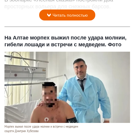
просторных вольера для снежных барсов.
Читать полностью
На Алтае морпех выжил после удара молнии,
гибели лошади и встречи с медведем. Фото
Морпех выжил после удара молнии и встречи с медведем
соцсети Дмитрия Хубезова