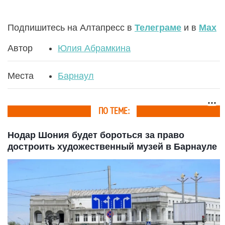
Подпишитесь на Алтапресс в
Телеграме
и в
Max
Автор
Юлия Абрамкина
Места
Барнаул
ПО ТЕМЕ:
Нодар Шония будет бороться за право
достроить художественный музей в Барнауле