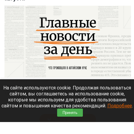
Главное за день в Алтайском крае.
altapress.ru.
На сайте используются cookie. Продолжая пользоваться
сайтом, вы соглашаетесь на использование cookie,
8 августа 2026 в 20:05
которые мы используем для удобства пользования
Altapress.ru
вспоминает о важных событиях,
сайтом и повышения качества рекомендаций.
Подробнее
.
которые произошли в Алтайском крае 8 августа.
Принять
Читать полностью