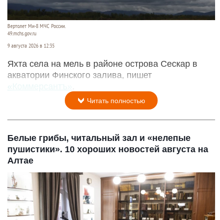
Вертолет Ми-8 МЧС России.
49.mchs.gov.ru
9 августа 2026 в 12:35
Яхта села на мель в районе острова Сескар в
акватории Финского залива, пишет
«Коммерсантъ»
.
Читать полностью
Белые грибы, читальный зал и «нелепые
пушистики». 10 хороших новостей августа на
Алтае