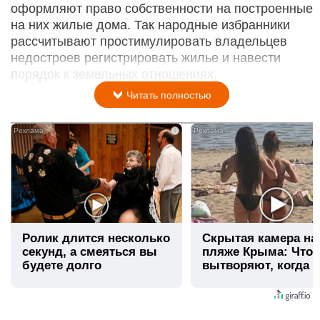
оформляют право собственности на построенные
на них жилые дома. Так народные избранники
рассчитывают простимулировать владельцев
недостроев регистрировать жилье и навести
порядок к земельных отношениях.
Читать полностью
i
Ролик длится несколько
Скрытая камера на
секунд, а смеяться вы
пляже Крыма: Что
будете долго
вытворяют, когда и
видят...