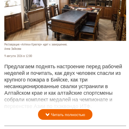
Реставрация «Аптеки Крюгер» идет к завершению.
Анна Зайкова
9 августа 2026 в 12:00
Предлагаем поднять настроение перед рабочей
неделей и почитать, как двух человек спасли из
крупного пожара в Бийске, как три
несанкционированные свалки устранили в
Алтайском крае и как алтайские спортсмены
собрали комплект медалей на чемпионате и
первенстве Азии по тхэквондо ИТФ.
Читать полностью