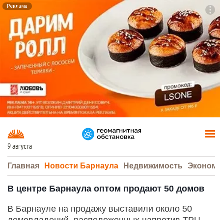
Реклама
To
F7
9 августа
Главная
Новости Барнаула
Недвижимость
Эконом
В центре Барнаула оптом продают 50 домов
В Барнауле на продажу выставили около 50
домовладений, расположенных напротив ТРЦ