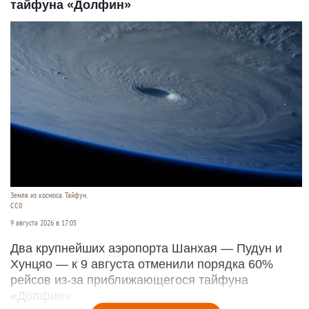
тайфуна «Долфин»
Земля из космоса. Тайфун.
СС0
9 августа 2026 в 17:05
Два крупнейших аэропорта Шанхая — Пудун и
Хунцяо — к 9 августа отменили порядка 60%
рейсов из-за приближающегося тайфуна
«Долфин».