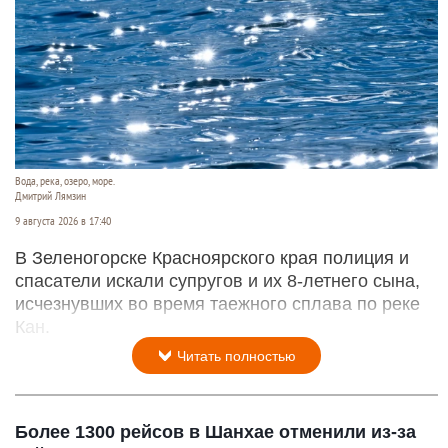
Вода, река, озеро, море.
Дмитрий Лямзин
9 августа 2026 в 17:40
В Зеленогорске Красноярского края полиция и
спасатели искали супругов и их 8-летнего сына,
исчезнувших во время таежного сплава по реке
Кан.
Читать полностью
Более 1300 рейсов в Шанхае отменили из-за