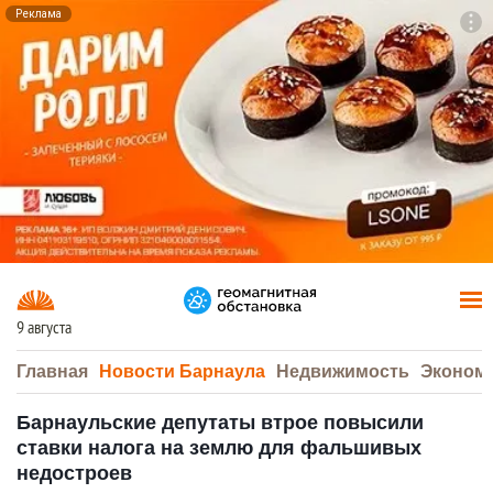
Реклама
To
F7
9 августа
Главная
Новости Барнаула
Недвижимость
Эконом
Барнаульские депутаты втрое повысили
ставки налога на землю для фальшивых
недостроев