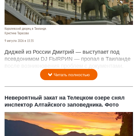
Королевский дворец в Таиланде.
Кристина Тарасова
9 августа 2026 в 15:35
Диджей из России Дмитрий — выступает под
псевдонимом DJ FЫRРИN — пропал в Таиланде
после возникновения проблем с документами.
Читать полностью
Невероятный закат на Телецком озере снял
инспектор Алтайского заповедника. Фото