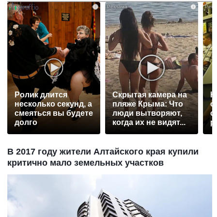
i
i
Ролик длится
Скрытая камера на
К
несколько секунд, а
пляже Крыма: Что
о
смеяться вы будете
люди вытворяют,
о
долго
когда их не видят...
р
В 2017 году жители Алтайского края купили
критично мало земельных участков