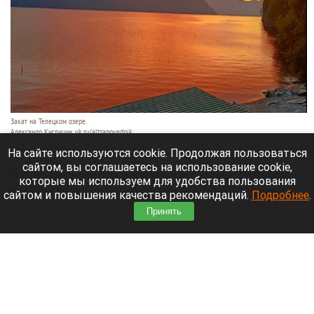
Закат на Телецком озере.
Александр Кислицин, vk.ru/altzapovednik
9 августа 2026 в 15:05
На сайте используются cookie. Продолжая пользоваться
сайтом, вы соглашаетесь на использование cookie,
В один из вечеров августа в небе над Телецким
которые мы используем для удобства пользования
озером разыгралось настоящее представление:
сайтом и повышения качества рекомендаций.
Подробнее
.
—разные оттенки оранжево-красного на фоне
Принять
синевы вод озера и величественных гор.
Читать полностью
День 1627-й. Самое важное к 9 августа