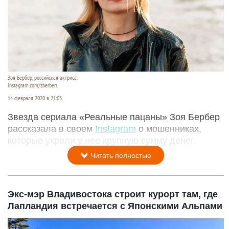
Зоя Бербер, российская актриса.
instagram.com/zberberr.
14 февраля 2020 в 21:03
Звезда сериала «Реальные пацаны» Зоя Бербер
рассказала в своем
Instagram
о мошенниках,
которые украли у нее крупную сумму денег.
Читать полностью
Экс-мэр Владивостока строит курорт там, где
Лапландия встречается с Японскими Альпами