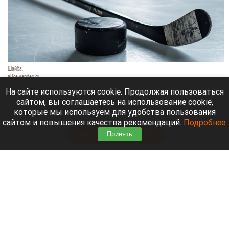
Шайба.
alice.yandex.ru
9 августа 2026 в 11:35
На сайте используются cookie. Продолжая пользоваться
сайтом, вы соглашаетесь на использование cookie,
Евгений Кузнецов официально стал игроком
которые мы используем для удобства пользования
новосибирской «Сибири».
сайтом и повышения качества рекомендаций.
Подробнее
.
Читать полностью
Принять
«Веселый молочник» купил билет до
Стамбула