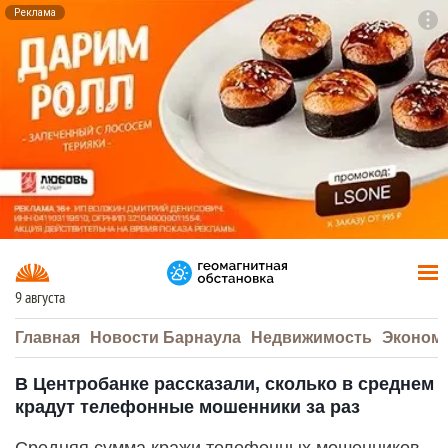
Реклама
To
F7
9 августа
Главная
Новости Барнаула
Недвижимость
Эконом
В Центробанке рассказали, сколько в среднем
крадут телефонные мошенники за раз
Средняя сумма кражи телефонных мошенников