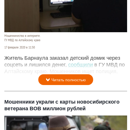
Мошенничество в интернете.
ГУ МВД по Алтайскому краю
17 февраля 2020 в 11:50
Житель Барнаула заказал детский домик через
соцсеть и лишился денег,
сообщили
в ГУ МВД по
Алтайскому краю. Мошенников ищет полиция.
Читать полностью
Мошенники украли с карты новосибирского
ветерана ВОВ миллион рублей