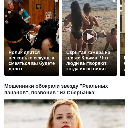
i
i
Ролик длится
Скрытая камера на
несколько секунд, а
пляже Крыма: Что
Р
смеяться вы будете
люди вытворяют,
б
долго
когда их не видят...
д
Мошенники обокрали звезду "Реальных
пацанов", позвонив "из Сбербанка"