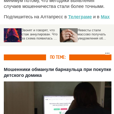
минимум потому, что методики выявления
случаев мошенничества стали более точными.
Подпишитесь на Алтапресс в
Телеграме
и в
Max
Звонят и говорят, что
Невесты стали
стаж аннулирован. Что
массово получать
за схема появилась в
уведомления об
России
отмене регистрации
брака
ПО ТЕМЕ:
Мошенники обманули барнаульца при покупке
детского домика