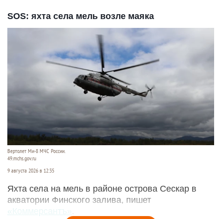
SOS: яхта села мель возле маяка
Вертолет Ми-8 МЧС России.
49.mchs.gov.ru
9 августа 2026 в 12:35
Яхта села на мель в районе острова Сескар в
акватории Финского залива, пишет
«Коммерсантъ»
.