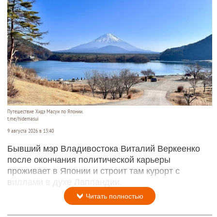
Путешествие Хидэ Масуи по Японии.
t.me/hidemasui
9 августа 2026 в 13:40
Бывший мэр Владивостока Виталий Веркеенко
после окончания политической карьеры
проживает в Японии и строит там курорт с
виллами в духе Лапландии.
Читать полностью