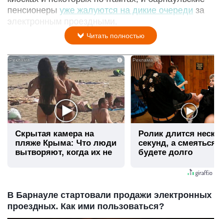
пенсионеры
уже жалуются на дикие очереди
за
электронным проездными.
Читать полностью
i
Скрытая камера на
Ролик длится неск
пляже Крыма: Что люди
секунд, а смеяться
вытворяют, когда их не
будете долго
видят...
В Барнауле стартовали продажи электронных
проездных. Как ими пользоваться?