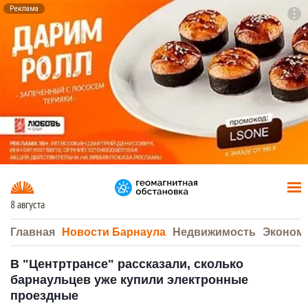
Реклама
To
F7
8 августа
Главная
Новости Барнаула
Недвижимость
Эконом
В "Центртрансе" рассказали, сколько
барнаульцев уже купили электронные
проездные