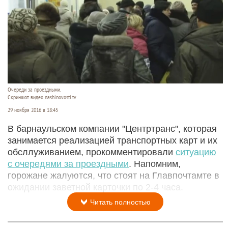
Очереди за проездными.
Скриншот видео nashinovosti.tv
29 ноября 2016 в 18:45
В барнаульском компании "Центртранс", которая
занимается реализацией транспортных карт и их
обсллуживанием, прокомментировали
ситуацию
с очередями за проездными
. Напомним,
горожане жалуются, что стоят на Главпочтамте в
ожидании заветной карточки по 2-4 часа.
Читать полностью