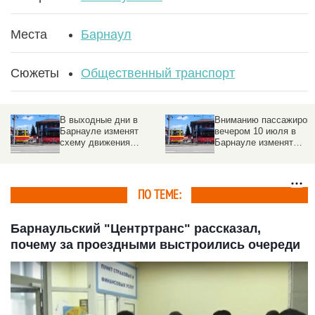
Места
Барнаул
Сюжеты
Общественный транспорт
В выходные дни в
Вниманию пассажиров:
Барнауле изменят
вечером 10 июля в
схему движения
Барнауле изменят
некоторых трамвайных
маршруты трамваев
маршрутов
ПО ТЕМЕ:
Барнаульский "Центртранс" рассказал,
почему за проездными выстроились очереди