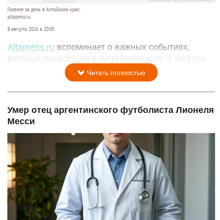
Главное за день в Алтайском крае.
altapress.ru.
8 августа 2026 в 20:05
Altapress.ru
вспоминает о важных событиях,
которые произошли в Алтайском крае 8 августа.
Читать полностью
Умер отец аргентинского футболиста Лионеля
Месси