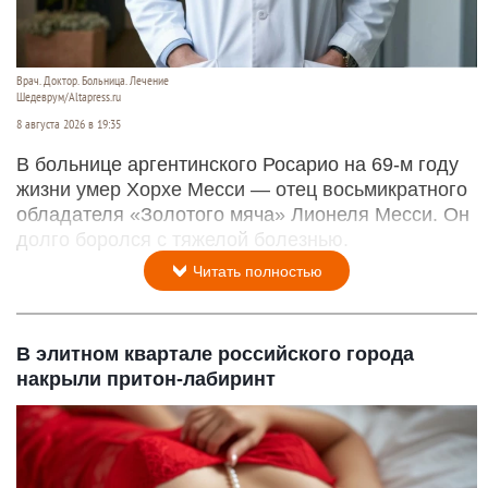
Врач. Доктор. Больница. Лечение
Шедеврум/Altapress.ru
8 августа 2026 в 19:35
В больнице аргентинского Росарио на 69-м году
жизни умер Хорхе Месси — отец восьмикратного
обладателя «Золотого мяча» Лионеля Месси. Он
долго боролся с тяжелой болезнью.
Читать полностью
В элитном квартале российского города
накрыли притон-лабиринт