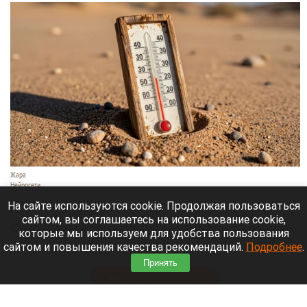
Жара
Нейросети
8 августа 2026 в 18:05
На сайте используются cookie. Продолжая пользоваться
сайтом, вы соглашаетесь на использование cookie,
Синоптики предупреждают, что с 9 по 13 августа
которые мы используем для удобства пользования
Алтайский край местами накроет аномальный
сайтом и повышения качества рекомендаций.
Подробнее
.
зной.
Принять
Читать полностью