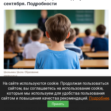
сентября. Подробности
Школьники. Школа. Образование.
shedevrum.ai
8 августа 2026 в 17:05
На сайте используются cookie. Продолжая пользоваться
сайтом, вы соглашаетесь на использование cookie,
С 1 сентября российские школьники начнут
которые мы используем для удобства пользования
заниматься по обновленной программе. Как
сайтом и повышения качества рекомендаций.
Подробнее
.
рассказал глава Минпросвещения Сергей
Принять
Кравцов, смысл всех нововведений — сделать