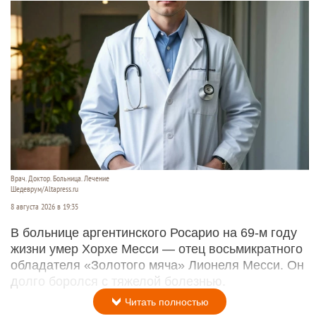
Врач. Доктор. Больница. Лечение
Шедеврум/Altapress.ru
8 августа 2026 в 19:35
В больнице аргентинского Росарио на 69-м году
жизни умер Хорхе Месси — отец восьмикратного
обладателя «Золотого мяча» Лионеля Месси. Он
долго боролся с тяжелой болезнью.
Читать полностью