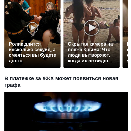
Ролик длится
Скрытая камера на
Р
несколько секунд, а
пляже Крыма: Что
с
смеяться вы будете
люди вытворяют,
б
долго
когда их не видят...
у
В платежке за ЖКХ может появиться новая
графа