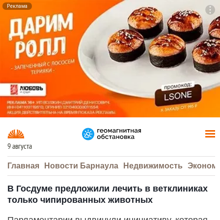
Реклама
To
F7
9 августа
Главная
Новости Барнаула
Недвижимость
Эконом
В Госдуме предложили лечить в ветклиниках
только чипированных животных
Парламентарии выдвинули инициативу, которая