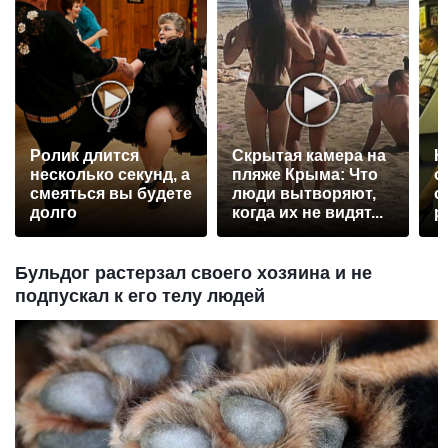
Ролик длится
Скрытая камера на
К
несколько секунд, а
пляже Крыма: Что
о
смеяться вы будете
люди вытворяют,
о
долго
когда их не видят...
р
Бульдог растерзал своего хозяина и не
подпускал к его телу людей