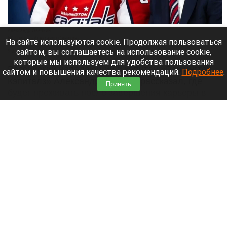
Александр Овечкин.
ВК группа «Александр Овечкин»
На сайте используются cookie. Продолжая пользоваться
сайтом, вы соглашаетесь на использование cookie,
9 августа 2026 в 10:05
которые мы используем для удобства пользования
Российский нападающий и капитан «Вашингтон
сайтом и повышения качества рекомендаций.
Подробнее
.
Кэпиталз» Александр Овечкин рассказал, где
Принять
будет проживать после завершения карьеры в
НХЛ,
Читать полностью
Группа альпинистов пропала после
восхождения на пик