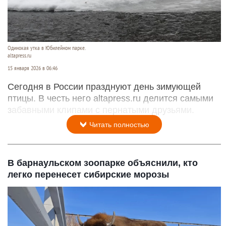
Одинокая утка в Юбилейном парке.
altapress.ru
15 января 2026 в 06:46
Сегодня в России празднуют день зимующей
птицы. В честь него altapress.ru делится самыми
забавными клипами с пернатыми друзьями.
Читать полностью
В барнаульском зоопарке объяснили, кто
легко перенесет сибирские морозы