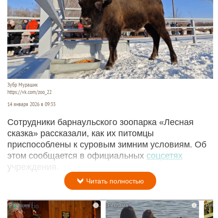
Зубр Мурашик
https://vk.com/zoo_22
14 января 2026 в 09:33
Сотрудники барнаульского зоопарка «Лесная
сказка» рассказали, как их питомцы
приспособлены к суровым зимним условиям. Об
этом сообщается в официальных
соцсетях
учреждения.
Читать полностью
i
i