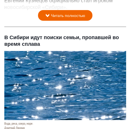
Евгений Кузнецов официально стал игроком
новосибирской «Сибири».
Читать полностью
В Сибири идут поиски семьи, пропавшей во
время сплава
Вода, река, озеро, море.
Дмитрий Лямзин