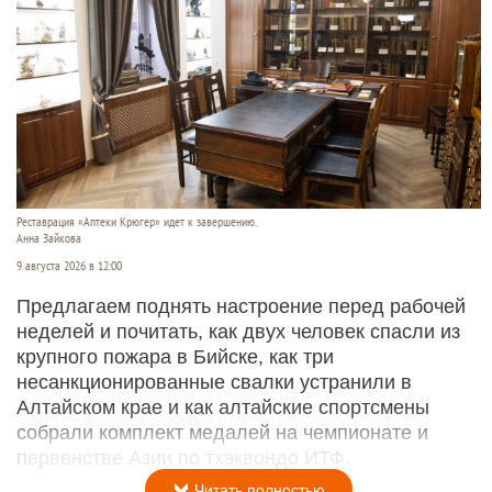
Реставрация «Аптеки Крюгер» идет к завершению.
Анна Зайкова
9 августа 2026 в 12:00
Предлагаем поднять настроение перед рабочей
неделей и почитать, как двух человек спасли из
крупного пожара в Бийске, как три
несанкционированные свалки устранили в
Алтайском крае и как алтайские спортсмены
собрали комплект медалей на чемпионате и
первенстве Азии по тхэквондо ИТФ.
Читать полностью