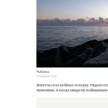
Смел
Ген
ЗИАС
трен
СТР
Рыбалка.
unsplash.com
Житель села поймал селедку. Рядом сто
мужчины. А когда увидели пойманную р