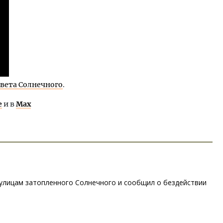
овета Солнечного
.
е
и в
Max
 улицам затопленного Солнечного и сообщил о бездействии