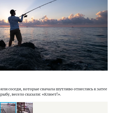
ость архитектурных идей.
Ищем новые берега. Ген
еральный директор компании
«Жилищной инициативы»
 — об эстетике городов,
Гатилов — о том, как де
дах в фасадах и развитии рынка
оставаться на плаву, ког
штормит
ОИТЕЛЬСТВО
СТРОИТЕЛЬСТВО
яли соседи, которые сначала шутливо отнеслись к затее
ыбу, весело сказали: «Клюет!».