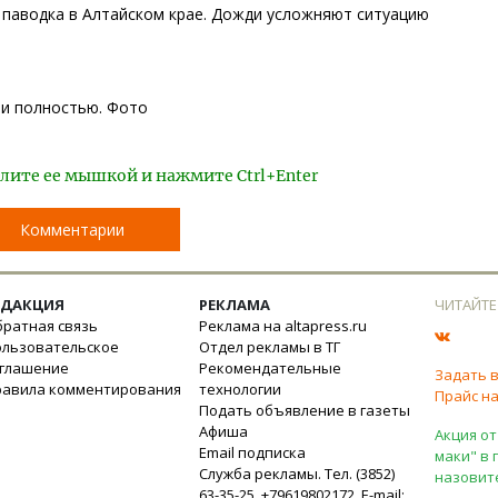
 паводка в Алтайском крае. Дожди усложняют ситуацию
ти полностью. Фото
лите ее мышкой и нажмите Ctrl+Enter
Комментарии
ЕДАКЦИЯ
РЕКЛАМА
ЧИТАЙТЕ
ратная связь
Реклама на altapress.ru
ользовательское
Отдел рекламы в ТГ
оглашение
Рекомендательные
Задать 
равила комментирования
технологии
Прайс на
Подать объявление в газеты
Афиша
Акция от
Email подписка
маки" в 
Служба рекламы. Тел. (3852)
назовит
63-35-25, +79619802172. E-mail: