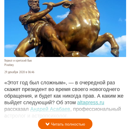
Геракл и критский бык
Pixabay.
29 декабря 2020 в 06:46
«Этот год был сложным», — в очередной раз
скажет президент во время своего новогоднего
обращения, и будет как никогда прав. А каким же
выйдет следующий? Об этом
a
ltapress.ru
рассказал
Андрей Асабаев
, профессиональный
астролог и астропсихолог.
Читать полностью