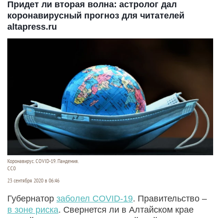
Придет ли вторая волна: астролог дал
коронавирусный прогноз для читателей
altapress.ru
Коронавирус. COVID-19. Пандемия.
CC0
23 сентября 2020 в 06:46
Губернатор
заболел COVID-19
. Правительство –
в зоне риска
. Свернется ли в Алтайском крае