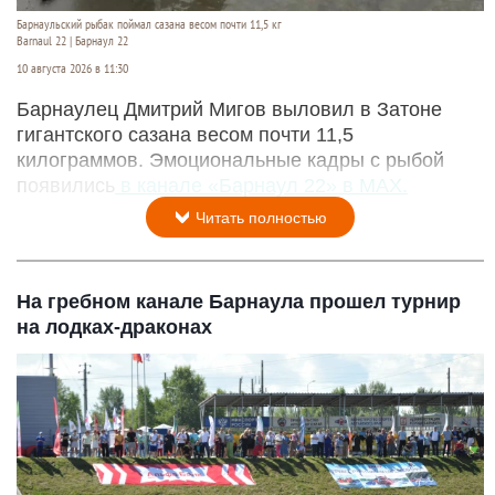
Барнаульский рыбак поймал сазана весом почти 11,5 кг
Barnaul 22 | Барнаул 22
10 августа 2026 в 11:30
Барнаулец Дмитрий Мигов выловил в Затоне
гигантского сазана весом почти 11,5
килограммов. Эмоциональные кадры с рыбой
появились
в канале «Барнаул 22» в MAX.
Читать полностью
На гребном канале Барнаула прошел турнир
на лодках-драконах