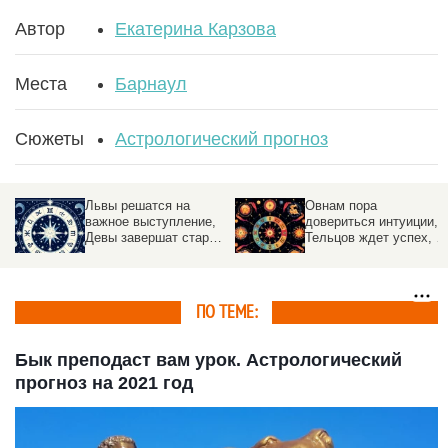
Автор
Екатерина Карзова
Места
Барнаул
Сюжеты
Астрологический прогноз
Львы решатся на
Овнам пора
важное выступление,
довериться интуиции,
Девы завершат старые
Тельцов ждет успех, а
споры, а Водолеи
Весы услышат важную
удивят коллег.
новость. Гороскоп на 4
Гороскоп на 5 августа
августа
ПО ТЕМЕ:
Бык преподаст вам урок. Астрологический
прогноз на 2021 год