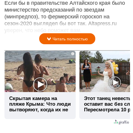
Если бы в правительстве Алтайского края было
министерство предсказаний по звездам
(минпредпоз), то фермерский гороскоп на
сезон-2020 выглядел бы вот так. Altapress.ru
уверен, что небо поможет вам.
Читать полностью
i
Скрытая камера на
Этот танец невесты
пляже Крыма: Что люди
оставит вас без сло
вытворяют, когда их не
Пересмотрела 10 ра
видят...