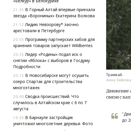
«Белкур» в Белокурихе
В Горный Алтай впервые приехала
21:35
звезда «Ворониных» Екатерина Волкова
Лидию Невзорову* заочно
21:12
арестовали в Петербурге
Программу партнерских хабов для
20:55
хранения товаров запускает Wildberries
Смелость архитектурных идей.
Архи
Лидер «Родины» подал иск о
20:35
Генеральный директор компании
зем
снятии «Яблока» с выборов в Госдуму.
ЗИАС — об эстетике городов,
пли
Подробности
трендах в фасадах и развитии рынка
ста
Трамвай.
В Новосибирске могут осушить
20:15
СТРОИТЕЛЬСТВО
СТР
Анна Зайкова,
озеро Спартак для строительства
многоэтажек
Движение а
Сводка происшествий. Что
20:00
связи с к
случилось в Алтайском крае с 6 по 7
августа
"Дви
В Барнауле застройщик
19:35
до 2
уничтожил многолетние деревья. Фото