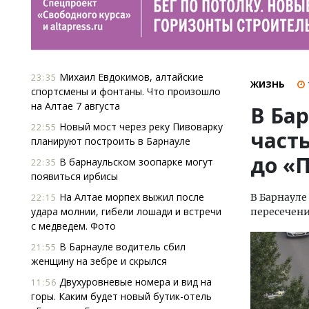
Михаил Евдокимов, алтайские
23:35
ЖИЗНЬ
спортсмены и фонтаны. Что произошло
на Алтае 7 августа
В Ба
Новый мост через реку Пивоварку
22:55
часть
планируют построить в Барнауле
до «
В барнаульском зоопарке могут
22:35
появиться ирбисы
На Алтае морпех выжил после
В Барнауле
22:15
удара молнии, гибели лошади и встречи
пересечени
с медведем. Фото
В Барнауле водитель сбил
21:55
женщину на зебре и скрылся
Двухуровневые номера и вид на
11:56
горы. Каким будет новый бутик-отель