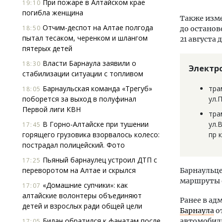
При пожаре в Алтайском крае
19:10
погибла женщина
Также изме
Отчим-деспот на Алтае полгода
18:50
до останов
пытал тесаком, черенком и шлангом
21 августа д
пятерых детей
Власти Барнаула заявили о
18:30
Электр
стабилизации ситуации с топливом
Барнаульская команда «Трегуб»
тра
18:05
поборется за выход в полуфинал
ул.
Первой лиги КВН
тра
В Горно-Алтайске при тушении
ул.
17:45
горящего грузовика взорвалось колесо:
пр 
пострадал полицейский. Фото
Пьяный барнаулец устроил ДТП с
17:25
переворотом на Алтае и скрылся
Барнаульце
маршруты 
«Домашние супчики»: как
17:07
алтайские волонтеры объединяют
Ранее в ад
детей и взрослых ради общей цели
Барнаула
о
Билан обратился к фанатам после
автомобил
17:05