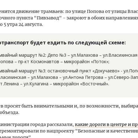
нится движение трамваев: по улице Попова от улицы Вла
очного пункта "Пивзавод" - закроют в обоих направлениях 
о 5 утра 24 августа.
отранспорт будет ездить по следующей схеме:
мвайный маршрут №2: Депо №3 – ул.Малахова – ул.Власихинская
Попова – пр-кт Космонавтов – микрорайон «Поток»;
мвайный маршрут №3: остановочный пункт «Докучаево» - ул.Поп
Власихинская – ул.Малахова – ул.Антона Петрова – ул.Северо-За
кт Ленина – ул.Кулагина – микрорайон «Восточный».
в просят быть внимательными и, по возможности, выбира
объезда.
министрации города рассказали,
какие дороги в центре и п
тремонтировали по нацпроекту "Безопасные и качественн
ьные дороги".