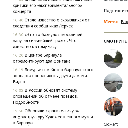
критики его «экспериментального»
Подпишитес
концерта
Стало известно о скрывшихся от
16:40
Места
Ба
следствия сообщниках Лерчек
«Что-то бахнуло»: москвичей
16:30
напугал сильнейший грохот. Что
СМОТРИТЕ
известно к этому часу
В центре Барнаула
16:20
отремонтируют два фонтана
Лемурье семейство барнаульского
16:15
зоопарка пополнилось двумя дамами.
Видео
В России обновят систему
16:05
оповещений об отмене поездов.
Подробности
Обновили «хранительскую»
15:50
инфраструктуру Художественного музея
в Барнауле
Сюжет: