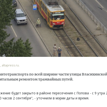
тектурный код начинается с
Ищем новые берега. Ген
ли. Мощение крупноформатными
«Жилищной инициативы»
тами становится новым
Гатилов — о том, как де
ндартом благоустройства
оставаться на плаву, ког
штормит
ОИТЕЛЬСТВО
 altapress.ru.
СТРОИТЕЛЬСТВО
втотранспорта по всей ширине части улицы Власихинской
апитальным ремонтом трамвайных путей.
жение будет закрыто в районе пересечения с Попова - с 9 утра 
0 часов 2 сентября", - уточнили в мэрии даты и время.