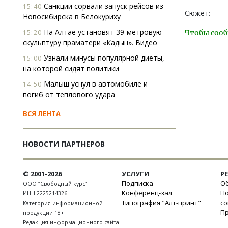
Санкции сорвали запуск рейсов из
15:40
Сюжет:
Новосибирска в Белокуриху
На Алтае установят 39-метровую
15:20
Чтобы сооб
скульптуру праматери «Кадын». Видео
Узнали минусы популярной диеты,
15:00
на которой сидят политики
Малыш уснул в автомобиле и
14:50
погиб от теплового удара
ВСЯ ЛЕНТА
НОВОСТИ ПАРТНЕРОВ
© 2001-2026
УСЛУГИ
Р
Подписка
Об
ООО “Свободный курс”
Конференц-зал
П
ИНН 2225214326
Типография "Алт-принт"
с
Категория информационной
П
продукции 18+
Редакция информационного сайта