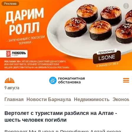
Реклама
To
F7
9 августа
Главная
Новости Барнаула
Недвижимость
Эконом
Вертолет с туристами разбился на Алтае -
шесть человек погибли
Вертолет Ми-8 упал в Республике Алтай около