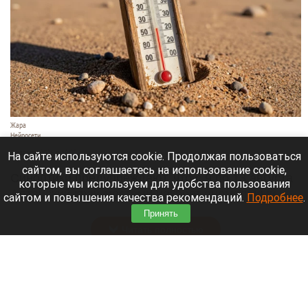
Жара
Нейросети
8 августа 2026 в 18:05
На сайте используются cookie. Продолжая пользоваться
сайтом, вы соглашаетесь на использование cookie,
Синоптики предупреждают, что с 9 по 13 августа
которые мы используем для удобства пользования
Алтайский край местами накроет аномальный
сайтом и повышения качества рекомендаций.
Подробнее
.
зной.
Принять
Читать полностью
Штукатурка с потолка едва не рухнула на
жительницу барнаульской многоэтажки.