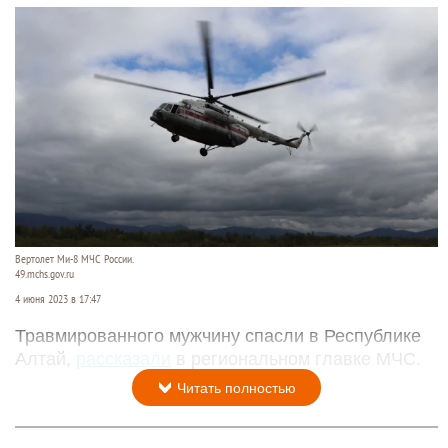
Вертолет Ми-8 МЧС России.
49.mchs.gov.ru
4 июня 2023 в 17:47
Травмированного мужчину спасли в Республике
Алтай,
рассказали
в региональном главке МЧС.
Читать полностью