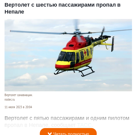
Вертолет с шестью пассажирами пропал в
Непале
Вертолет санавиации.
rostec.ru
11 июля 2023 в 20:04
Вертолет с пятью пассажирами и одним пилотом
пропал в Непале, сообщает
ТАСС
.
Читать полностью