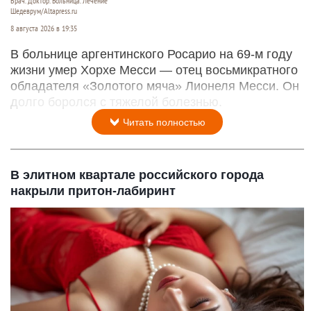
Врач. Доктор. Больница. Лечение
Шедеврум/Altapress.ru
8 августа 2026 в 19:35
В больнице аргентинского Росарио на 69-м году
жизни умер Хорхе Месси — отец восьмикратного
обладателя «Золотого мяча» Лионеля Месси. Он
долго боролся с тяжелой болезнью.
Читать полностью
В элитном квартале российского города
накрыли притон-лабиринт