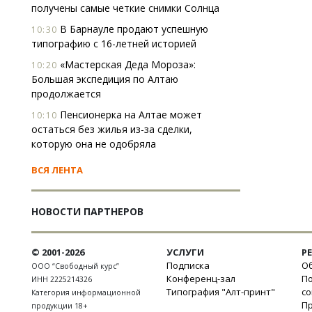
получены самые четкие снимки Солнца
В Барнауле продают успешную
10:30
типографию с 16-летней историей
«Мастерская Деда Мороза»:
10:20
Большая экспедиция по Алтаю
продолжается
Пенсионерка на Алтае может
10:10
остаться без жилья из-за сделки,
которую она не одобряла
ВСЯ ЛЕНТА
НОВОСТИ ПАРТНЕРОВ
© 2001-2026
УСЛУГИ
Р
Подписка
Об
ООО “Свободный курс”
Конференц-зал
П
ИНН 2225214326
Типография "Алт-принт"
с
Категория информационной
П
продукции 18+