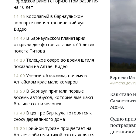
городской район с горизонтом развития
на 10 лет
Косолапый в барнаульском
14:46
зоопарке принял тропический душ.
Видео
В Барнаульском планетарии
14:40
открыли две фотовыставки к 65-летию
полета Титова
Архитектурный код начинается с
Смел
земли. Мощение крупноформатными
Ген
Телецкое озеро во время штиля
14:20
плитами становится новым
ЗИАС
показали на Алтае. Видео
стандартом благоустройства
трен
Ученый объяснила, почему в
14:00
Вертолет Ми-
СТРОИТЕЛЬСТВО
СТР
Алтайском крае мало комаров
49.mchs.gov.r
В Барнаул пригнали первые
13:50
Как стало и
восемь автобусов, которые вмещают
Самостояте
больше сотни человек
Ми-8.
В центре Барнаула готовятся к
13:40
сносу деревянного дома
Судно приз
пострадавш
Грибной туризм процветает на
13:20
доставили 
Алтае: любители тихой охоты делятся