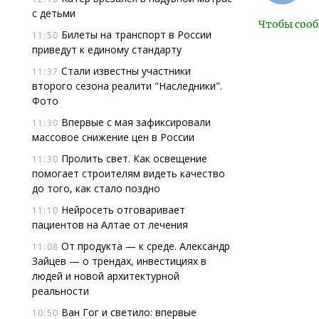
с детьми
Чтобы сооб
Билеты на транспорт в России
11:50
приведут к единому стандарту
Стали известны участники
11:37
второго сезона реалити "Наследники".
Фото
Впервые с мая зафиксировали
11:30
массовое снижение цен в России
Пролить свет. Как освещение
11:30
помогает строи­телям видеть качество
до того, как стало поздно
Нейросеть отговаривает
11:10
пациентов на Алтае от лечения
От продукта — к среде. Александр
11:08
Зайцев — о трендах, инвестициях в
людей и новой архитектурной
реальности
Ван Гог и светило: впервые
10:50