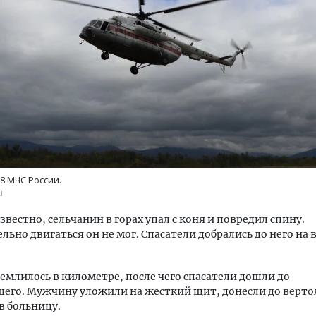
ость архитектурных идей.
Двухуровневые номера и в
еральный директор компании
Каким будет новый апарт
 — об эстетике городов,
«Белкур» в Белокурихе
дах в фасадах и развитии рынка
8 МЧС России.
ОИТЕЛЬСТВО
ДОМА И КВАРТИРЫ
u
звестно, сельчанин в горах упал с коня и повредил спину.
льно двигаться он не мог. Спасатели добрались до него на 
емлилось в километре, после чего спасатели дошли до
его. Мужчину уложили на жесткий щит, донесли до верто
в больницу.