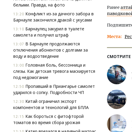
белыми. Правда, на фото
Ранее
алта
Конфликт из-за дачного забора в
паводково
13:20
Барнауле закончился дракой с укусами
Подпишитес
Барнаулец закурил в туалете
13:10
самолета и получил штраф
Места
Ре
В Барнауле продолжаются
13:07
отключения абонентов с долгами за
воду и водоотведение
СМОТРИТЕ
Головная боль, бессонница и
13:00
слезы. Как детская тревога маскируется
под недомогание
Пропавший в Приангарье самолет
12:50
ударился о сопку. Подробности ЧП
Китай ограничил экспорт
12:30
компонентов и технологий для БПЛА
Как бороться с фитофторой
12:15
томатов во время сбора урожая
Катер врезался в надувной матрас
12:10