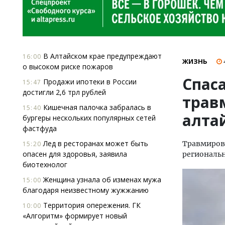
В Алтайском крае предупреждают
16:00
ЖИЗНЬ
о высоком риске пожаров
Спас
Продажи ипотеки в России
15:47
достигли 2,6 трл рублей
трав
Кишечная палочка забралась в
15:40
алтай
бургеры нескольких популярных сетей
фастфуда
Лед в ресторанах может быть
Травмирова
15:20
опасен для здоровья, заявила
региональн
биотехнолог
Женщина узнала об изменах мужа
15:00
благодаря неизвестному жужжанию
Территория опережения. ГК
10:00
«Алгоритм» формирует новый