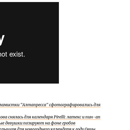
ламистки "Алтапресса" сфотографировались для
 снялась для календаря Pirelli: латекс и пин-ап
ые девушки позируют на фоне гробов
олышом для новогоднего календаря к году Овцы