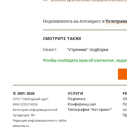
Подпишитесь на Алтапресс в
Телеграм
СМОТРИТЕ ТАКЖЕ
Сюжет:
"Утренние" подборки
Чтобы сообщить нам об опечатке, выде
© 2001-2026
УСЛУГИ
Р
Подписка
Об
ООО “Свободный курс”
Конференц-зал
П
ИНН 2225214326
Типография "Алт-принт"
с
Категория информационной
П
продукции 18+
Редакция информационного сайта
altapress.ru