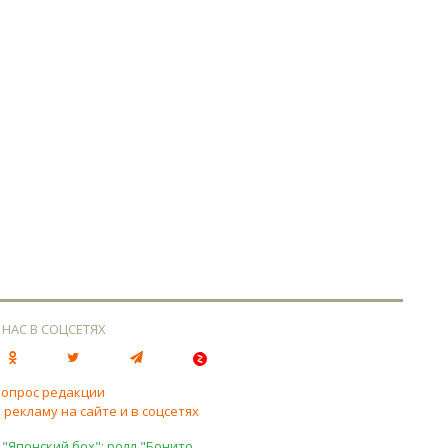
 НАС В СОЦСЕТЯХ
вопрос редакции
 рекламу на сайте и в соцсетях
 "Японский бох": ролл "Бонито