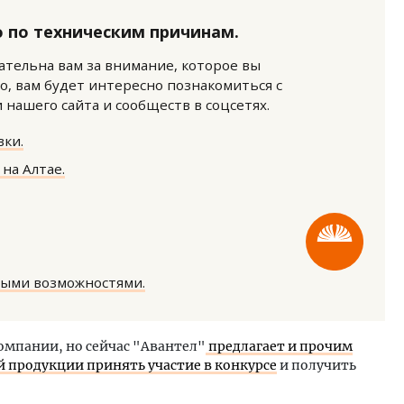
 по техническим причинам.
нательна вам за внимание, которое вы
о, вам будет интересно познакомиться с
нашего сайта и сообществ в соцсетях.
ки.
ить свет. Как освещение
Строим дома. Вселяем ув
на Алтае.
гает строи­телям видеть
Почему меняется предста
ство до того, как стало поздно
загородной жизни в Барн
ОИТЕЛЬСТВО
СТРОИТЕЛЬСТВО
ными возможностями.
омпании, но сейчас "Авантел"
предлагает и прочим
 продукции принять участие в конкурсе
и получить