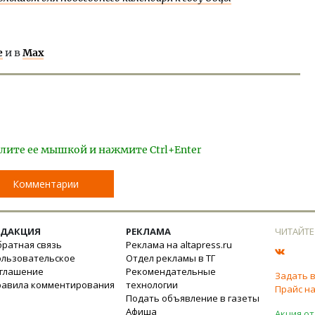
е
и в
Max
лите ее мышкой и нажмите Ctrl+Enter
Комментарии
ЕДАКЦИЯ
РЕКЛАМА
ЧИТАЙТЕ
ратная связь
Реклама на altapress.ru
ользовательское
Отдел рекламы в ТГ
оглашение
Рекомендательные
Задать 
равила комментирования
технологии
Прайс на
Подать объявление в газеты
Афиша
Акция от