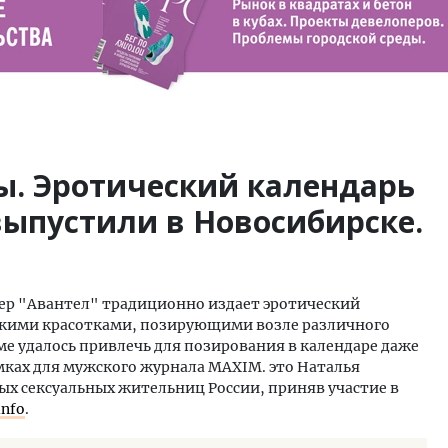
ы. Эротический календарь
ls выпустили в Новосибирске.
ер "Авантел" традиционно издает эротический
скими красотками, позирующими возле различного
рме удалось привлечь для позирования в календаре даже
мках для мужского журнала MAXIM. это Наталья
ых сексуальных жительниц России, приняв участие в
info
.