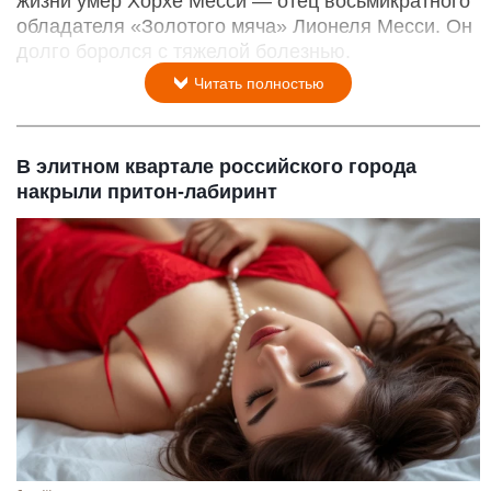
жизни умер Хорхе Месси — отец восьмикратного
обладателя «Золотого мяча» Лионеля Месси. Он
долго боролся с тяжелой болезнью.
Читать полностью
В элитном квартале российского города
накрыли притон-лабиринт