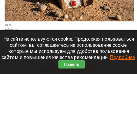
Жара
Нейросети
8 августа 2026 в 18:05
На сайте используются cookie. Продолжая пользоваться
сайтом, вы соглашаетесь на использование cookie,
Синоптики предупреждают, что с 9 по 13 августа
которые мы используем для удобства пользования
Алтайский край местами накроет аномальный
сайтом и повышения качества рекомендаций.
Подробнее
.
зной.
Принять
Читать полностью
Штукатурка с потолка едва не рухнула на
жительницу барнаульской многоэтажки.
Жалобы на УК