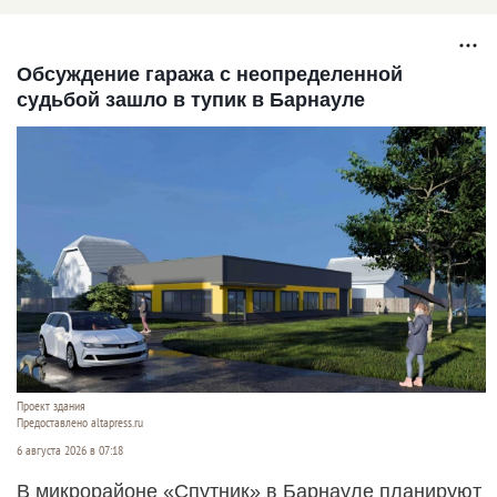
родители
добрых делах и
главных причинах
сложной жизни в
Алтайском крае
Обсуждение гаража с неопределенной
судьбой зашло в тупик в Барнауле
Проект здания
Предоставлено altapress.ru
6 августа 2026 в 07:18
В микрорайоне «Спутник» в Барнауле планируют