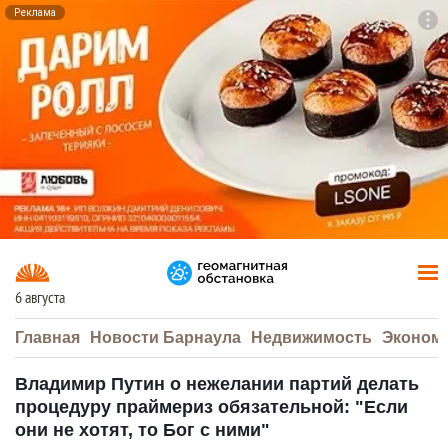
Реклама
To
F7
6 августа
Главная
Новости Барнаула
Недвижимость
Эконом
Владимир Путин о нежелании партий делать
процедуру праймериз обязательной: "Если
они не хотят, то Бог с ними"