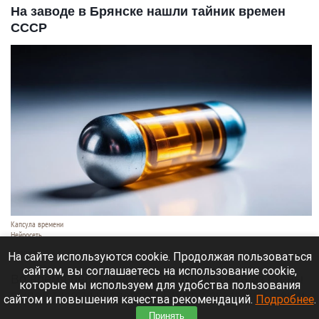
На заводе в Брянске нашли тайник времен
СССР
Капсула времени
Нейросеть
6 августа 2026 в 06:35
На сайте используются cookie. Продолжая пользоваться
сайтом, вы соглашаетесь на использование cookie,
Во время реставрации заводского цеха из стены
которые мы используем для удобства пользования
выпал газетный сверток. Внутри оказались вещи
сайтом и повышения качества рекомендаций.
Подробнее
.
спрятанные более 40 лет назад, пишет
KP.RU.
Принять