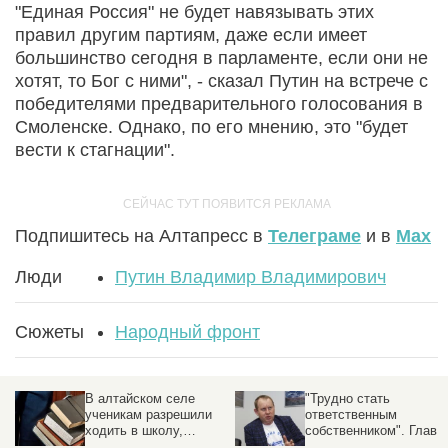
"Единая Россия" не будет навязывать этих
правил другим партиям, даже если имеет
большинство сегодня в парламенте, если они не
хотят, то Бог с ними", - сказал Путин на встрече с
победителями предварительного голосования в
Смоленске. Однако, по его мнению, это "будет
вести к стагнации".
Подпишитесь на Алтапресс в
Телеграме
и в
Max
Люди
Путин Владимир Владимирович
Сюжеты
Народный фронт
В алтайском селе
"Трудно стать
ученикам разрешили
ответственным
ходить в школу,
собственником". Глава
которую сделали
исполкома ОНФ - о