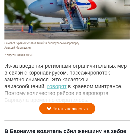
Самолет "Уральских авиалиний" в барнаульском аэропорту.
Алексей Мартышкин
2 апреля 2020 в 10:30
Из-за введения регионами ограничительных мер
в связи с коронавирусом, пассажиропоток
заметно снизился. Это касается и
авиасообщений,
говорят
в краевом минтрансе.
Поэтому количество рейсов из аэропорта
Барнаула временно сократилось.
Читать полностью
В Барнауле водитель сбил женщину на зебре