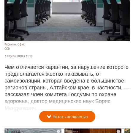
Карантин. Офис.
CC0
2 апреля 2020 в 11:18
Чем отличается карантин, за нарушение которого
предполагается жестко наказывать, от
самоизоляции, которая введена в большинстве
регионов страны, Алтайском крае, в частности, —
рассказал член комитета Госдумы по охране
здоровья, доктор медицинских наук Борис
Менделевич.
Читать полностью
i
i