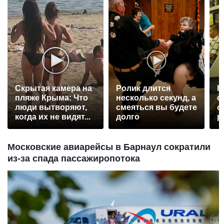
Скрытая камера на
Ролик длится
К
пляже Крыма: Что
несколько секунд, а
о
люди вытворяют,
смеяться вы будете
о
когда их не видят...
долго
р
Московские авиарейсы в Барнаул сократили
из-за спада пассажиропотока