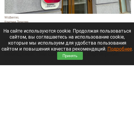
Wildberries.
Кристина Тарасова
7 августа 2026 в 20:55
На сайте используются cookie. Продолжая пользоваться
сайтом, вы соглашаетесь на использование cookie,
Wildberries и Russ (RWB) начинает тестирование
которые мы используем для удобства пользования
новой программы для владельцев и арендаторов
сайтом и повышения качества рекомендаций.
Подробнее
.
помещений. Они смогут открыть партнерские
Принять
хабы для хранения, обработки и отгрузки товаров
продавцов.
Читать полностью
Лидер «Родины» подал иск о снятии «Яблока»
с выборов в Госдуму. Подробности