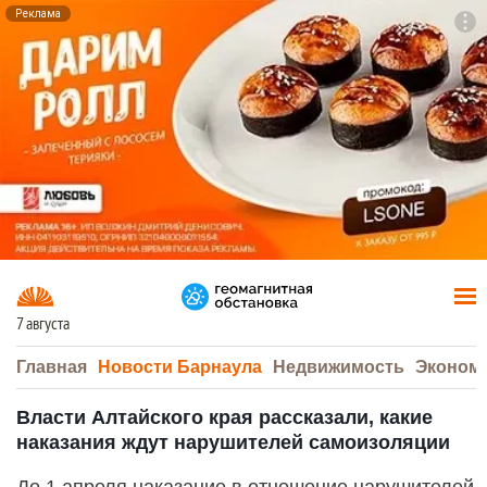
Реклама
To
F7
7 августа
Главная
Новости Барнаула
Недвижимость
Эконом
Власти Алтайского края рассказали, какие
наказания ждут нарушителей самоизоляции
До 1 апреля наказание в отношение нарушителей