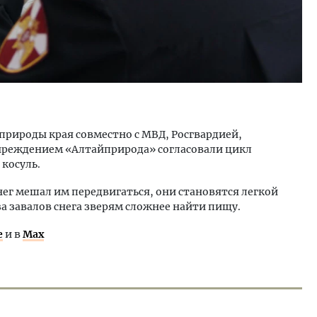
нприроды края совместно с МВД, Росгвардией,
чреждением «Алтайприрода» согласовали цикл
косуль.
снег мешал им передвигаться, они становятся легкой
за завалов снега зверям сложнее найти пищу.
е
и в
Max