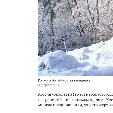
Смелость архитектурных идей.
Архи
Генеральный директор компании
зем
ЗИАС — об эстетике городов,
пли
трендах в фасадах и развитии рынка
ста
СТРОИТЕЛЬСТВО
СТР
Косули в Алтайском заповеднике.
altzapoved.ru
Косуля-сеголетка (то есть возрастом д
на грани гибели - истекала кровью. Ко
многие предположили, что это жертва