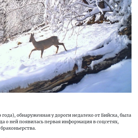
тектурный код начинается с
Ищем новые берега. Ген
ли. Мощение крупноформатными
«Жилищной инициативы»
тами становится новым
Гатилов — о том, как де
ндартом благоустройства
оставаться на плаву, ког
штормит
ОИТЕЛЬСТВО
СТРОИТЕЛЬСТВО
о года), обнаруженная у дороги недалеко от Бийска, была
гда о ней появилась первая информация в соцсетях,
 браконьерства.